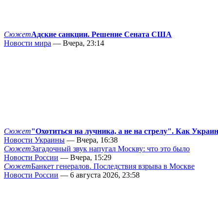
Сюжет
Адские санкции. Решение Сената США
Новости мира
— Вчера, 23:14
Сюжет
"Охотиться на лучника, а не на стрелу". Как Украи
Новости Украины
— Вчера, 16:38
Сюжет
Загадочный звук напугал Москву: что это было
Новости России
— Вчера, 15:29
Сюжет
Банкет генералов. Последствия взрыва в Москве
Новости России
— 6 августа 2026, 23:58