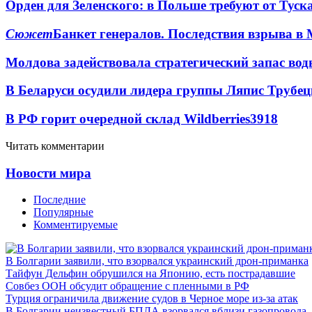
Орден для Зеленского: в Польше требуют от Туск
Сюжет
Банкет генералов. Последствия взрыва в 
Молдова задействовала стратегический запас вод
В Беларуси осудили лидера группы Ляпис Трубе
В РФ горит очередной склад Wildberries
3918
Читать комментарии
Новости мира
Последние
Популярные
Комментируемые
В Болгарии заявили, что взорвался украинский дрон-приманка
Тайфун Дельфин обрушился на Японию, есть пострадавшие
Совбез ООН обсудит обращение с пленными в РФ
Турция ограничила движение судов в Черное море из-за атак
В Болгарии неизвестный БПЛА взорвался вблизи газопровода