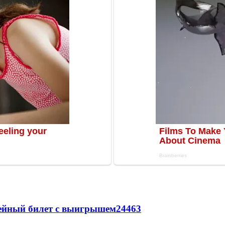
рейный билет с выигрышем
24463