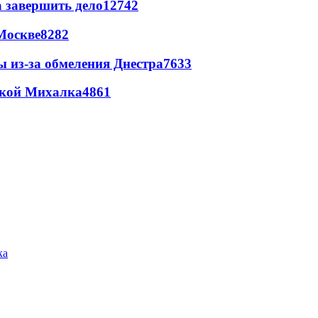
а завершить дело
12742
Москве
8282
ы из-за обмеления Днестра
7633
цкой Михалка
4861