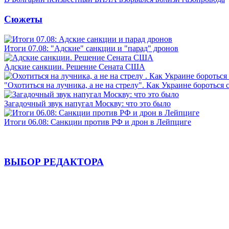
Сюжеты
Итоги 07.08: "Адские" санкции и "парад" дронов
Адские санкции. Решение Сената США
"Охотиться на лучника, а не на стрелу". Как Украине бороться 
Загадочный звук напугал Москву: что это было
Итоги 06.08: Санкции против РФ и дрон в Лейпциге
ВЫБОР РЕДАКТОРА