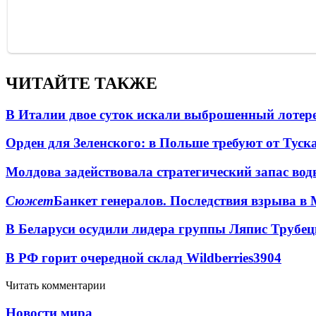
ЧИТАЙТЕ ТАКЖЕ
В Италии двое суток искали выброшенный лоте
Орден для Зеленского: в Польше требуют от Туск
Молдова задействовала стратегический запас вод
Сюжет
Банкет генералов. Последствия взрыва в 
В Беларуси осудили лидера группы Ляпис Трубе
В РФ горит очередной склад Wildberries
3904
Читать комментарии
Новости мира