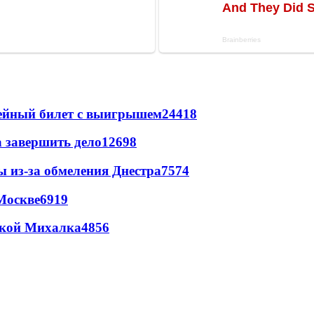
рейный билет с выигрышем
24418
а завершить дело
12698
ы из-за обмеления Днестра
7574
Москве
6919
цкой Михалка
4856