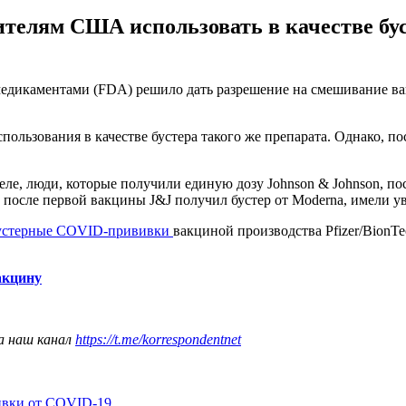
телям США использовать в качестве бус
дикаментами (FDA) решило дать разрешение на смешивание вак
спользования в качестве бустера такого же препарата. Однако, 
еле, люди, которые получили единую дозу Johnson & Johnson, п
 после первой вакцины J&J получил бустер от Moderna, имели ув
устерные COVID-прививки
вакциной производства Pfizer/BionT
акцину
а наш канал
https://t.me/korrespondentnet
ивки от COVID-19