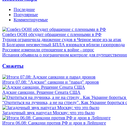
Последние
Популярные
Комментируемые
Совбез ООН обсудит обращение с пленными в РФ
Турция ограничила движение судов в Черное море из-за атак
В Болгарии неизвестный БПЛА взорвался вблизи газопровода
Россияне изменили отношение к войне - опрос
Испания объявила о пограничном контроле для путешественни
Сюжеты
Итоги 07.08: "Адские" санкции и "парад" дронов
Адские санкции. Решение Сената США
"Охотиться на лучника, а не на стрелу". Как Украине бороться 
Загадочный звук напугал Москву: что это было
Итоги 06.08: Санкции против РФ и дрон в Лейпциге