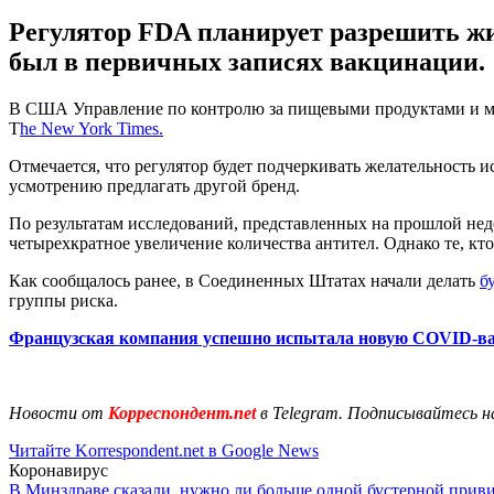
Регулятор FDA планирует разрешить жи
был в первичных записях вакцинации.
В США Управление по контролю за пищевыми продуктами и ме
T
he New York Times.
Отмечается, что регулятор будет подчеркивать желательность и
усмотрению предлагать другой бренд.
По результатам исследований, представленных на прошлой нед
четырехкратное увеличение количества антител. Однако те, кто
Как сообщалось ранее, в Соединенных Штатах начали делать
б
группы риска.
Французская компания успешно испытала новую COVID-в
Новости от
Корреспондент.net
в Telegram. Подписывайтесь н
Читайте Korrespondent.net в Google News
Коронавирус
В Минздраве сказали, нужно ли больше одной бустерной прив