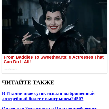
ЧИТАЙТЕ ТАКЖЕ
В Италии двое суток искали выброшенный
лотерейный билет с выигрышем
24507
Орден для Зеленского: в Польше требуют от