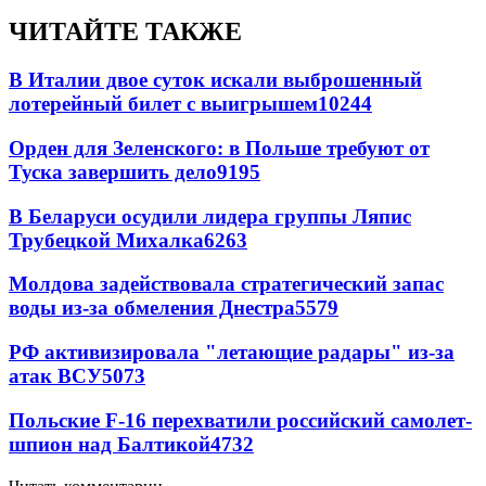
ЧИТАЙТЕ ТАКЖЕ
В Италии двое суток искали выброшенный
лотерейный билет с выигрышем
10244
Орден для Зеленского: в Польше требуют от
Туска завершить дело
9195
В Беларуси осудили лидера группы Ляпис
Трубецкой Михалка
6263
Молдова задействовала стратегический запас
воды из-за обмеления Днестра
5579
РФ активизировала "летающие радары" из-за
атак ВСУ
5073
Польские F-16 перехватили российский самолет-
шпион над Балтикой
4732