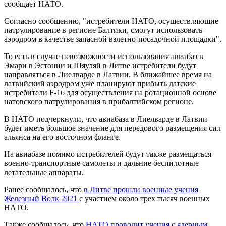
сообщает НАТО.
Согласно сообщению, "истребители НАТО, осуществляющие
патрулирование в регионе Балтики, смогут использовать
аэродром в качестве запасной взлетно-посадочной площадки".
То есть в случае невозможности использования авиабаз в
Эмари в Эстонии и Шяуляй в Литве истребители будут
направляться в Лиелварде в Латвии. В ближайшее время на
латвийский аэродром уже планируют прибыть датские
истребители F-16 для осуществления на ротационной основе
натовского патрулирования в прибалтийском регионе.
В НАТО подчеркнули, что авиабаза в Лиелварде в Латвии
будет иметь большое значение для передового размещения сил
альянса на его восточном фланге.
На авиабазе помимо истребителей будут также размещаться
военно-транспортные самолеты и дальние беспилотные
летательные аппараты.
Ранее сообщалось, что
в Литве прошли военные учения
Железный Волк 2021
с участием около трех тысяч военных
НАТО.
Также сообщалось, что
НАТО проводит учения с ядерным