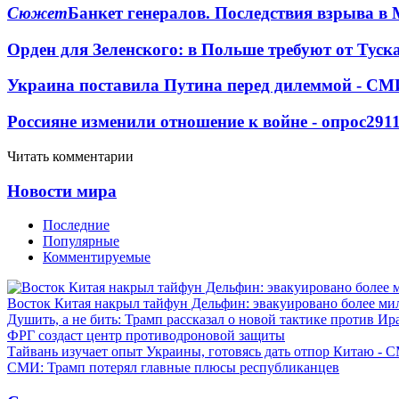
Сюжет
Банкет генералов. Последствия взрыва в 
Орден для Зеленского: в Польше требуют от Туск
Украина поставила Путина перед дилеммой - СМ
Россияне изменили отношение к войне - опрос
291
Читать комментарии
Новости мира
Последние
Популярные
Комментируемые
Восток Китая накрыл тайфун Дельфин: эвакуировано более ми
Душить, а не бить: Трамп рассказал о новой тактике против Ир
ФРГ создаст центр противодроновой защиты
Тайвань изучает опыт Украины, готовясь дать отпор Китаю - 
СМИ: Трамп потерял главные плюсы республиканцев