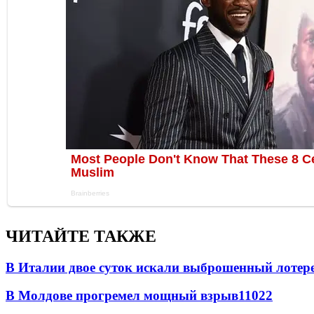
ЧИТАЙТЕ ТАКЖЕ
В Италии двое суток искали выброшенный лоте
В Молдове прогремел мощный взрыв
11022