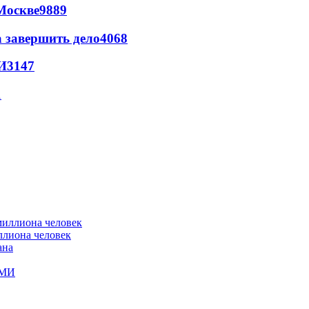
Москве
9889
а завершить дело
4068
И
3147
1
ллиона человек
ана
СМИ