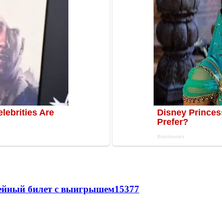
рейный билет с выигрышем
15377