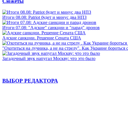
Сюжеты
Итоги 08.08: Patriot будет и минус два НПЗ
Итоги 07.08: "Адские" санкции и "парад" дронов
Адские санкции. Решение Сената США
"Охотиться на лучника, а не на стрелу". Как Украине бороться 
Загадочный звук напугал Москву: что это было
ВЫБОР РЕДАКТОРА