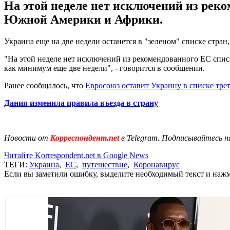
На этой неделе нет исключений из реко
Южной Америки и Африки.
Украина еще на две недели останется в "зеленом" списке стра
"На этой неделе нет исключений из рекомендованного ЕС списк
как минимум еще две недели", - говорится в сообщении.
Ранее сообщалось, что
Евросоюз оставит Украину в списке тре
Дания изменила правила въезда в страну
Новости от
Корреспондент.net
в Telegram. Подписывайтесь н
Читайте Korrespondent.net в Google News
ТЕГИ:
Украина
,
ЕС
,
путешествие
,
Коронавирус
Если вы заметили ошибку, выделите необходимый текст и нажми