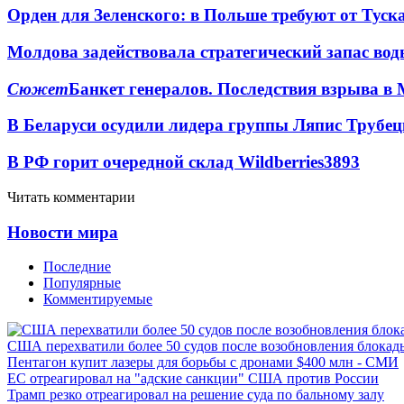
Орден для Зеленского: в Польше требуют от Туск
Молдова задействовала стратегический запас вод
Сюжет
Банкет генералов. Последствия взрыва в 
В Беларуси осудили лидера группы Ляпис Трубе
В РФ горит очередной склад Wildberries
3893
Читать комментарии
Новости мира
Последние
Популярные
Комментируемые
США перехватили более 50 судов после возобновления блокад
Пентагон купит лазеры для борьбы с дронами $400 млн - СМИ
ЕС отреагировал на "адские санкции" США против России
Трамп резко отреагировал на решение суда по бальному залу