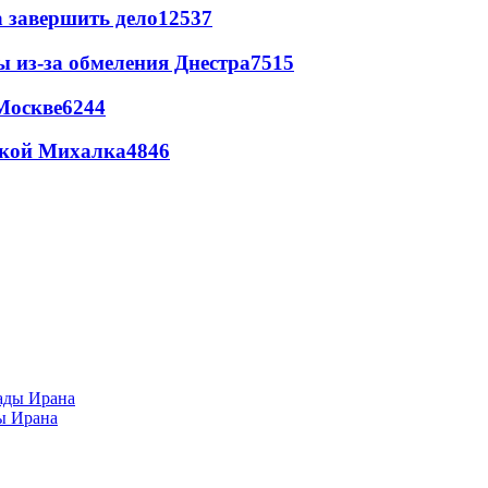
а завершить дело
12537
ы из-за обмеления Днестра
7515
Москве
6244
цкой Михалка
4846
ы Ирана