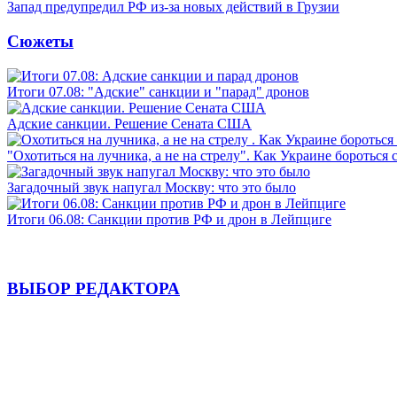
Запад предупредил РФ из-за новых действий в Грузии
Сюжеты
Итоги 07.08: "Адские" санкции и "парад" дронов
Адские санкции. Решение Сената США
"Охотиться на лучника, а не на стрелу". Как Украине бороться 
Загадочный звук напугал Москву: что это было
Итоги 06.08: Санкции против РФ и дрон в Лейпциге
ВЫБОР РЕДАКТОРА