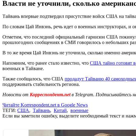
Власти не уточнили, сколько американс
Тайвань впервые подтвердил присутствие войск США на тайва
По словам Цай Инвэнь, речь идет о военных инструкторах, и он
Отметим, что последний официальный гарнизон США покинул Т
прошлогодних сообщениях в СМИ говорилось о небольших раз
В то же время Цай Инвэнь не уточнила, сколько именно америка
Напомним, что ранее стало известно, что
США тайно готовят в
военных в Тайване.
Также сообщалось, что США
продадут Тайваню 40 самоходны
поддерживать стабильность региона.
Новости от
Корреспондент.net
в Telegram. Подписывайтесь н
Читайте Korrespondent.net в Google News
ТЕГИ:
США
,
Тайвань
,
Китай
,
военные
Если вы заметили ошибку, выделите необходимый текст и нажми