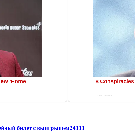
рейный билет с выигрышем
24333