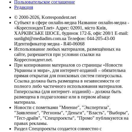
Пользовательское соглашение
Редакция
© 2000-2026, Korrespondent.net
Субъект в сфере онлайн-медиа Название онлайн-медиа -
«КореспонденТ.net» Адрес: 02091, місто Київ,
ХАРКІВСЬКЕ ШОСЕ, будинок 172-Б, офіс 208/1 E-mail:
sunlight@mediadim.com.ua
Телефон: 044-205-43-00
Идентификатор медиа - R40-06068
Использование любых материалов, размещённых на
сайте, разрешается при условии ссылки на
Корреспондент.net.
При копировании материалов со страницы «Новости
Украины и мира», для интернет-изданий – обязательна
прямая открытая для поисковых систем гиперссылка.
Ссылка должна быть размещена в независимости от
полного либо частичного использования материалов.
Гиперссылка (для интернет- изданий) – должна быть
размещена в подзаголовке или в первом абзаце
материала.
Новости с пометками "Мнение", "Экспертиза",
"Заявление", "Регионы", "Деньги", "Власть", "Выборы",
"Тест-драйв", "Спецпроекты", "Промо" публикуются на
правах рекламы.
Раздел Спецпроекты создается совместно с