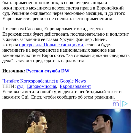
быть применен против них, в свою очередь подали
иски против механизма верховенства права в Европейский
суд. Решение ожидается через несколько месяцев, и до этого
Еврокомиссия решила не спешить с его применением.
По словам Сассоли, Европарламент ожидает, что
Еврокомиссия будет действовать последовательно и воплотит
в жизнь заявления ее главы Урсулы фон дер Ляйен,
которая
пригрозила Польше санкциями
, если та будет
настаивать на верховенстве национальных законов над
законодательством Евросоюза. "За словами должны следовать
дела", - заявил председатель парламента.
Источник:
Русская служба DW
Читайте Korrespondent.net в Google News
ТЕГИ:
суд
,
Еврокомиссия
,
Европарламент
Если вы заметили ошибку, выделите необходимый текст и
нажмите Ctrl+Enter, чтобы сообщить об этом редакции.