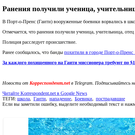
Ранения получили ученица, учительниц
В Порт-о-Пренс (Гаити) вооруженные боевики ворвались в шко
Отмечается, что ранения получили ученица, учительница, оте
Полиция расследует происшествие.
Ранее сообщалось, что банды
похитили в городе Порт-о-Пренс
За каждого похищенного на Гаити миссионера требуют по $
Новости от
Корреспондент.net
в Telegram. Подписывайтесь н
Читайте Korrespondent.net в Google News
ТЕГИ:
школа
,
Гаити
,
нападение
,
Боевики
,
пострадавшие
Если вы заметили ошибку, выделите необходимый текст и нажми