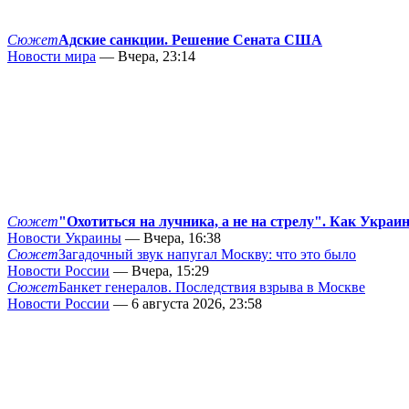
Сюжет
Адские санкции. Решение Сената США
Новости мира
— Вчера, 23:14
Сюжет
"Охотиться на лучника, а не на стрелу". Как Украи
Новости Украины
— Вчера, 16:38
Сюжет
Загадочный звук напугал Москву: что это было
Новости России
— Вчера, 15:29
Сюжет
Банкет генералов. Последствия взрыва в Москве
Новости России
— 6 августа 2026, 23:58