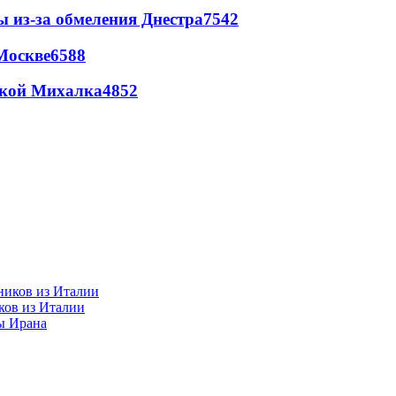
ы из-за обмеления Днестра
7542
Москве
6588
цкой Михалка
4852
ков из Италии
ы Ирана