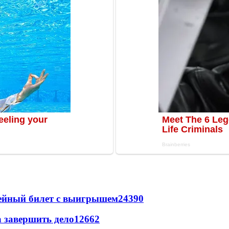
рейный билет с выигрышем
24390
а завершить дело
12662