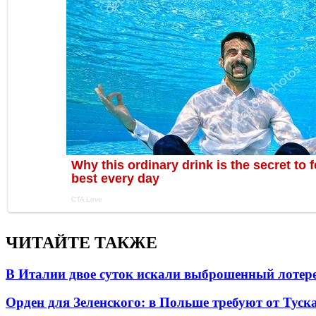
ЧИТАЙТЕ ТАКЖЕ
В Италии двое суток искали выброшенный лоте
Орден для Зеленского: в Польше требуют от Туск