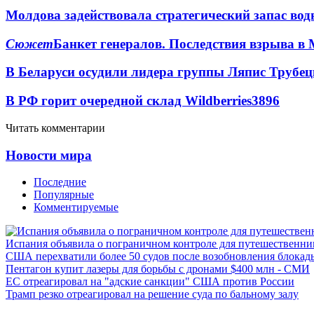
Молдова задействовала стратегический запас вод
Сюжет
Банкет генералов. Последствия взрыва в 
В Беларуси осудили лидера группы Ляпис Трубе
В РФ горит очередной склад Wildberries
3896
Читать комментарии
Новости мира
Последние
Популярные
Комментируемые
Испания объявила о пограничном контроле для путешественни
США перехватили более 50 судов после возобновления блокад
Пентагон купит лазеры для борьбы с дронами $400 млн - СМИ
ЕС отреагировал на "адские санкции" США против России
Трамп резко отреагировал на решение суда по бальному залу