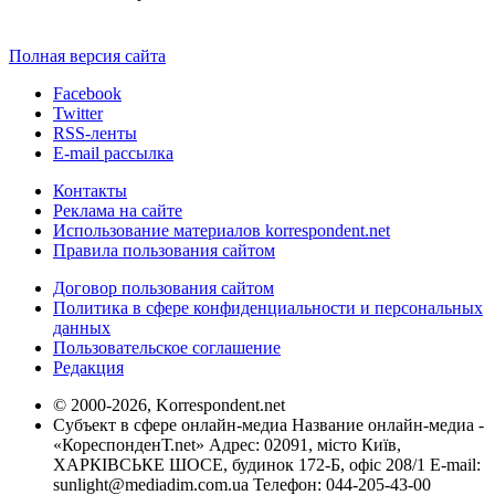
Полная версия сайта
Facebook
Twitter
RSS-ленты
E-mail рассылка
Контакты
Реклама на сайте
Использование материалов korrespondent.net
Правила пользования сайтом
Договор пользования сайтом
Политика в сфере конфиденциальности и персональных
данных
Пользовательское соглашение
Редакция
© 2000-2026, Korrespondent.net
Субъект в сфере онлайн-медиа Название онлайн-медиа -
«КореспонденТ.net» Адрес: 02091, місто Київ,
ХАРКІВСЬКЕ ШОСЕ, будинок 172-Б, офіс 208/1 E-mail:
sunlight@mediadim.com.ua
Телефон: 044-205-43-00