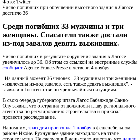
Фото: Twitter
Число погибших при обрушении высотного здания в Лагосе
достигло 36
Среди погибших 33 мужчины и три
женщины. Спасатели также достали
из-под завалов девять выживших.
Число погибших в результате обрушения здания в Лагосе
увеличилось до 36. Об этом со ссылкой на экстренные службы
сообщает
Agence France-Presse в четверг, 4 ноября.
"На данный момент 36 человек - 33 мужчины и три женщины
- извлечены из-под завалов, есть также девять выживших", -
заявили в Госагентстве по чрезвычайным ситуациям.
В свою очередь губернатор штата Лагос Бабаджиде Санво-
Олу заявил, что отстранил от должности главу регионального
агентства по регулированию строительства и приказал
провести расследование.
Напомним,
трагедия произошла 1 ноября
в фешенебельном
районе Икойе. Рухнувшее здание находилось на этапе
строительства. На следующий день стало известно, что
нашли