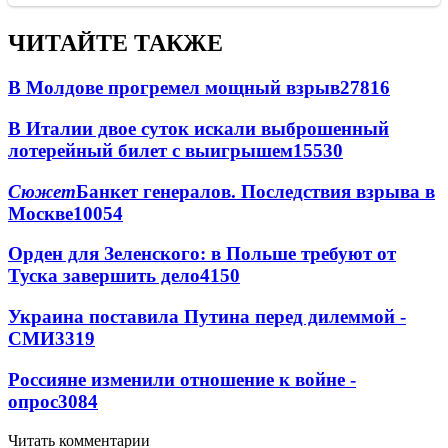
ЧИТАЙТЕ ТАКЖЕ
В Молдове прогремел мощный взрыв
27816
В Италии двое суток искали выброшенный
лотерейный билет с выигрышем
15530
Сюжет
Банкет генералов. Последствия взрыва в
Москве
10054
Орден для Зеленского: в Польше требуют от
Туска завершить дело
4150
Украина поставила Путина перед дилеммой -
СМИ
3319
Россияне изменили отношение к войне -
опрос
3084
Читать комментарии