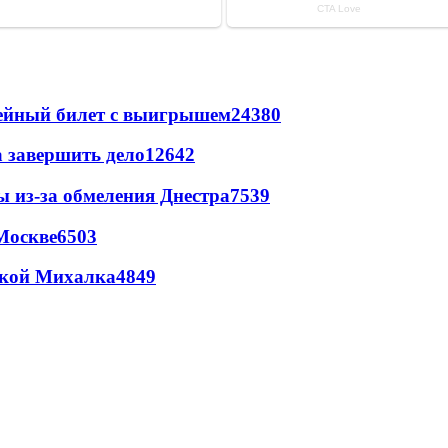
рейный билет с выигрышем
24380
а завершить дело
12642
ы из-за обмеления Днестра
7539
Москве
6503
цкой Михалка
4849