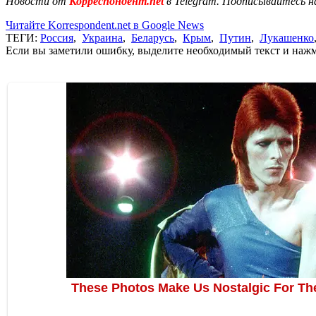
Новости от
Корреспондент.net
в Telegram. Подписывайтесь н
Читайте Korrespondent.net в Google News
ТЕГИ:
Россия
,
Украина
,
Беларусь
,
Крым
,
Путин
,
Лукашенко
Если вы заметили ошибку, выделите необходимый текст и нажми