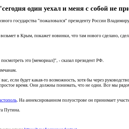
сегодня один уехал и меня с собой не п
зного государства "пожаловался" президенту России Владимиру П
озьмет в Крым, покажет новинки, что там нового сделано, сдела
 посмотреть это [мемориал]", - сказал президент РФ.
ымчанам.
ас, если будет какая-то возможность, хотя бы через руководств
простое время. Они должны понимать, что не одни. Все мы рядом 
астополь
. На аннексированном полуострове он принимает участ
та Путина.