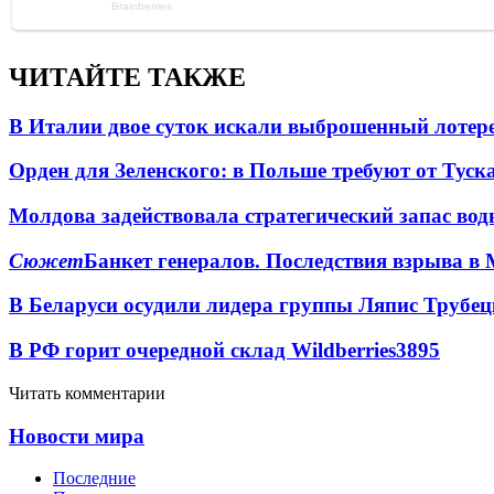
ЧИТАЙТЕ ТАКЖЕ
В Италии двое суток искали выброшенный лоте
Орден для Зеленского: в Польше требуют от Туск
Молдова задействовала стратегический запас вод
Сюжет
Банкет генералов. Последствия взрыва в 
В Беларуси осудили лидера группы Ляпис Трубе
В РФ горит очередной склад Wildberries
3895
Читать комментарии
Новости мира
Последние