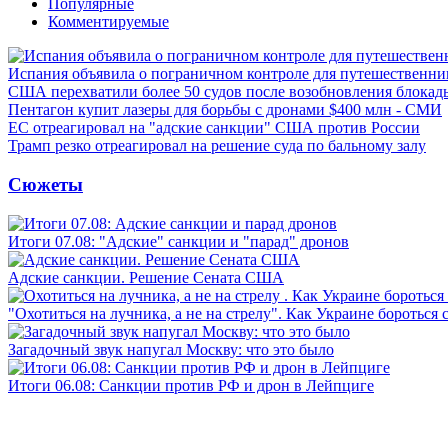
Популярные
Комментируемые
Испания объявила о пограничном контроле для путешественни
США перехватили более 50 судов после возобновления блокад
Пентагон купит лазеры для борьбы с дронами $400 млн - СМИ
ЕС отреагировал на "адские санкции" США против России
Трамп резко отреагировал на решение суда по бальному залу
Сюжеты
Итоги 07.08: "Адские" санкции и "парад" дронов
Адские санкции. Решение Сената США
"Охотиться на лучника, а не на стрелу". Как Украине бороться 
Загадочный звук напугал Москву: что это было
Итоги 06.08: Санкции против РФ и дрон в Лейпциге