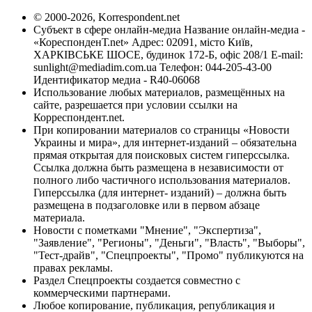
© 2000-2026, Korrespondent.net
Субъект в сфере онлайн-медиа Название онлайн-медиа -
«КореспонденТ.net» Адрес: 02091, місто Київ,
ХАРКІВСЬКЕ ШОСЕ, будинок 172-Б, офіс 208/1 E-mail:
sunlight@mediadim.com.ua
Телефон: 044-205-43-00
Идентификатор медиа - R40-06068
Использование любых материалов, размещённых на
сайте, разрешается при условии ссылки на
Корреспондент.net.
При копировании материалов со страницы «Новости
Украины и мира», для интернет-изданий – обязательна
прямая открытая для поисковых систем гиперссылка.
Ссылка должна быть размещена в независимости от
полного либо частичного использования материалов.
Гиперссылка (для интернет- изданий) – должна быть
размещена в подзаголовке или в первом абзаце
материала.
Новости с пометками "Мнение", "Экспертиза",
"Заявление", "Регионы", "Деньги", "Власть", "Выборы",
"Тест-драйв", "Спецпроекты", "Промо" публикуются на
правах рекламы.
Раздел Спецпроекты создается совместно с
коммерческими партнерами.
Любое копирование, публикация, републикация и