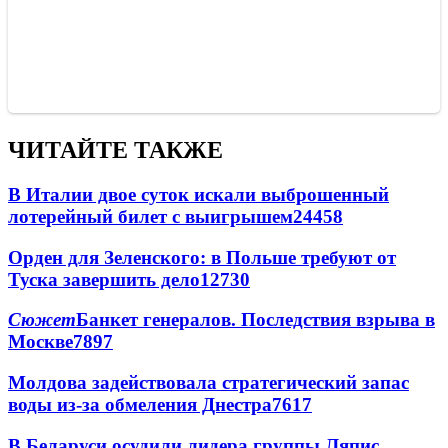
ЧИТАЙТЕ ТАКЖЕ
В Италии двое суток искали выброшенный
лотерейный билет с выигрышем
24458
Орден для Зеленского: в Польше требуют от
Туска завершить дело
12730
Сюжет
Банкет генералов. Последствия взрыва в
Москве
7897
Молдова задействовала стратегический запас
воды из-за обмеления Днестра
7617
В Беларуси осудили лидера группы Ляпис