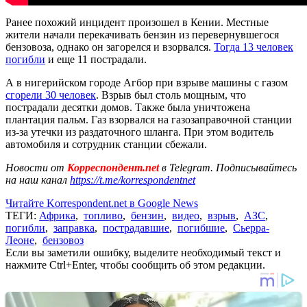
Ранее похожий инцидент произошел в Кении. Местные
жители начали перекачивать бензин из перевернувшегося
бензовоза, однако он загорелся и взорвался.
Тогда 13 человек
погибли
и еще 11 пострадали.
А в нигерийском городе Агбор при взрыве машины с газом
сгорели 30 человек
. Взрыв был столь мощным, что
пострадали десятки домов. Также была уничтожена
плантация пальм. Газ взорвался на газозаправочной станции
из-за утечки из раздаточного шланга. При этом водитель
автомобиля и сотрудник станции сбежали.
Новости от
Корреспондент.net
в Telegram. Подписывайтесь
на наш канал
https://t.me/korrespondentnet
Читайте Korrespondent.net в Google News
ТЕГИ:
Африка
,
топливо
,
бензин
,
видео
,
взрыв
,
АЗС
,
погибли
,
заправка
,
пострадавшие
,
погибшие
,
Сьерра-
Леоне
,
бензовоз
Если вы заметили ошибку, выделите необходимый текст и
нажмите Ctrl+Enter, чтобы сообщить об этом редакции.