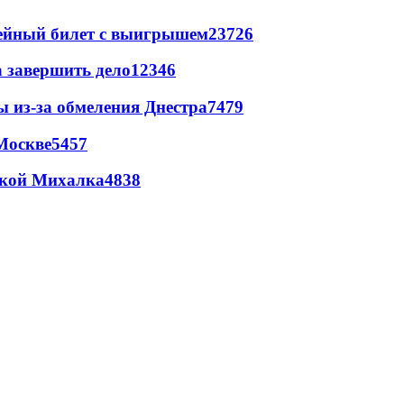
рейный билет с выигрышем
23726
а завершить дело
12346
ы из-за обмеления Днестра
7479
Москве
5457
цкой Михалка
4838