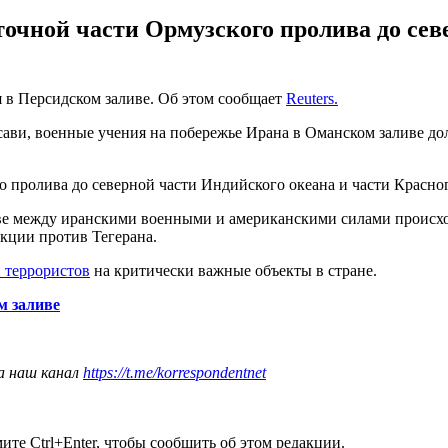
очной части Ормузского пролива до сев
я в Персидском заливе. Об этом сообщает
Reuters.
сави, военные учения на побережье Ирана в Оманском заливе д
 пролива до северной части Индийского океана и части Красног
е между иранскими военными и американскими силами происход
нкции против Тегерана.
 террористов
на критически важные объекты в стране.
м заливе
а наш канал
https://t.me/korrespondentnet
те Ctrl+Enter, чтобы сообщить об этом редакции.