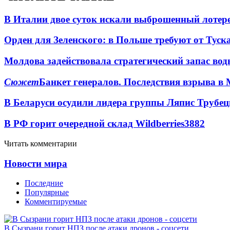
В Италии двое суток искали выброшенный лоте
Орден для Зеленского: в Польше требуют от Туск
Молдова задействовала стратегический запас вод
Сюжет
Банкет генералов. Последствия взрыва в 
В Беларуси осудили лидера группы Ляпис Трубе
В РФ горит очередной склад Wildberries
3882
Читать комментарии
Новости мира
Последние
Популярные
Комментируемые
В Сызрани горит НПЗ после атаки дронов - соцсети