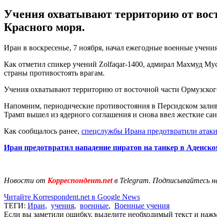
Учения охватывают территорию от вост
Красного моря.
Иран в воскресенье, 7 ноября, начал ежегодные военные учени
Как отметил спикер учений Zolfaqar-1400, адмирал Махмуд Му
страны противостоять врагам.
Учения охватывают территорию от восточной части Ормузского
Напомним, периодические противостояния в Персидском залив
Трамп вышел из ядерного соглашения и снова ввел жесткие са
Как сообщалось ранее,
спецслужбы Ирана предотвратили атаки
Иран предотвратил нападение пиратов на танкер в Аденско
Новости от
Корреспондент.net
в Telegram. Подписывайтесь н
Читайте Korrespondent.net в Google News
ТЕГИ:
Иран
,
учения
,
военные
,
Военные учения
Если вы заметили ошибку, выделите необходимый текст и нажми