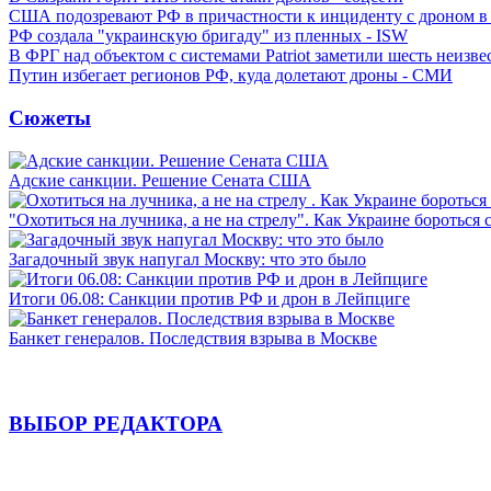
США подозревают РФ в причастности к инциденту с дроном в
РФ создала "украинскую бригаду" из пленных - ISW
В ФРГ над объектом с системами Patriot заметили шесть неизв
Путин избегает регионов РФ, куда долетают дроны - СМИ
Сюжеты
Адские санкции. Решение Сената США
"Охотиться на лучника, а не на стрелу". Как Украине бороться 
Загадочный звук напугал Москву: что это было
Итоги 06.08: Санкции против РФ и дрон в Лейпциге
Банкет генералов. Последствия взрыва в Москве
ВЫБОР РЕДАКТОРА