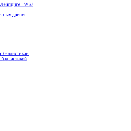
 Лейпциге - WSJ
естных дронов
с баллистикой