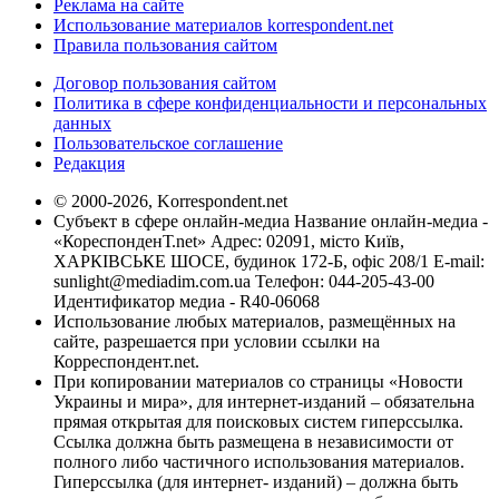
Реклама на сайте
Использование материалов korrespondent.net
Правила пользования сайтом
Договор пользования сайтом
Политика в сфере конфиденциальности и персональных
данных
Пользовательское соглашение
Редакция
© 2000-2026, Korrespondent.net
Субъект в сфере онлайн-медиа Название онлайн-медиа -
«КореспонденТ.net» Адрес: 02091, місто Київ,
ХАРКІВСЬКЕ ШОСЕ, будинок 172-Б, офіс 208/1 E-mail:
sunlight@mediadim.com.ua
Телефон: 044-205-43-00
Идентификатор медиа - R40-06068
Использование любых материалов, размещённых на
сайте, разрешается при условии ссылки на
Корреспондент.net.
При копировании материалов со страницы «Новости
Украины и мира», для интернет-изданий – обязательна
прямая открытая для поисковых систем гиперссылка.
Ссылка должна быть размещена в независимости от
полного либо частичного использования материалов.
Гиперссылка (для интернет- изданий) – должна быть