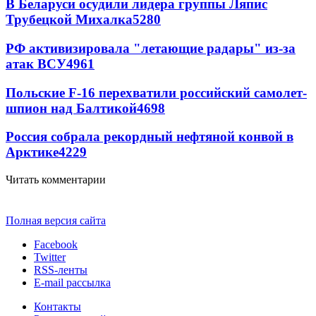
В Беларуси осудили лидера группы Ляпис
Трубецкой Михалка
5280
РФ активизировала "летающие радары" из-за
атак ВСУ
4961
Польские F-16 перехватили российский самолет-
шпион над Балтикой
4698
Россия собрала рекордный нефтяной конвой в
Арктике
4229
Читать комментарии
Полная версия сайта
Facebook
Twitter
RSS-ленты
E-mail рассылка
Контакты