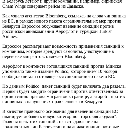
В Беларусь летают и другие компании, например, сирийская
Cham Wings совершает рейсы из Дамаска.
Как узнало агентство Bloomberg, ссылаясь на слова чиновника
из ЕС, в рамках нового пакета ограничительных мер против
Беларуси Евросоюз обсуждает введение санкций против
российской авиакомпании Аэрофлот и турецкой Turkish
Airlines.
Евросоюз рассматривает возможность применения санкций к
компаниям, которые арендуют самолеты, участвующие в
перевозке мигрантов, отмечает Bloomberg.
Аэрофлот в контексте готовящихся санкций против Минска
упоминало также издание Politico, которое днем 10 ноября
сообщило детали готовящегося санкционного пакета ЕС.
По данным Politico, пакет санкций будет включать два раздела.
Первый будет вводить ограничения против ответственных за
организацию притока мигрантов к границе, а второй - против
виновных в нарушениях прав человека в Беларуси
В качестве правового основания для введения санкций ЕС
планирует добавить новую категорию "торговля людьми".
Главная цель этих санкций - оказать давление на
должностных лиц Белоруссии и на авиакомпании, которые