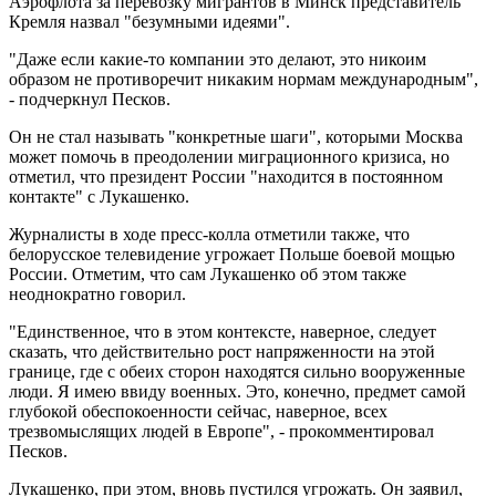
Аэрофлота за перевозку мигрантов в Минск представитель
Кремля назвал "безумными идеями".
"Даже если какие-то компании это делают, это никоим
образом не противоречит никаким нормам международным",
- подчеркнул Песков.
Он не стал называть "конкретные шаги", которыми Москва
может помочь в преодолении миграционного кризиса, но
отметил, что президент России "находится в постоянном
контакте" с Лукашенко.
Журналисты в ходе пресс-колла отметили также, что
белорусское телевидение угрожает Польше боевой мощью
России. Отметим, что сам Лукашенко об этом также
неоднократно говорил.
"Единственное, что в этом контексте, наверное, следует
сказать, что действительно рост напряженности на этой
границе, где с обеих сторон находятся сильно вооруженные
люди. Я имею ввиду военных. Это, конечно, предмет самой
глубокой обеспокоенности сейчас, наверное, всех
трезвомыслящих людей в Европе", - прокомментировал
Песков.
Лукашенко, при этом, вновь пустился угрожать. Он заявил,