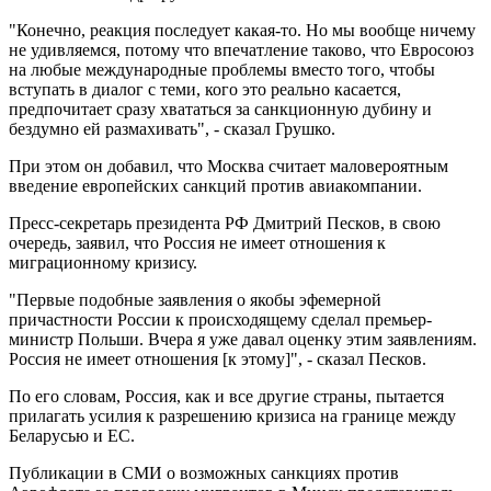
"Конечно, реакция последует какая-то. Но мы вообще ничему
не удивляемся, потому что впечатление таково, что Евросоюз
на любые международные проблемы вместо того, чтобы
вступать в диалог с теми, кого это реально касается,
предпочитает сразу хвататься за санкционную дубину и
бездумно ей размахивать", - сказал Грушко.
При этом он добавил, что Москва считает маловероятным
введение европейских санкций против авиакомпании.
Пресс-секретарь президента РФ Дмитрий Песков, в свою
очередь, заявил, что Россия не имеет отношения к
миграционному кризису.
"Первые подобные заявления о якобы эфемерной
причастности России к происходящему сделал премьер-
министр Польши. Вчера я уже давал оценку этим заявлениям.
Россия не имеет отношения [к этому]", - сказал Песков.
По его словам, Россия, как и все другие страны, пытается
прилагать усилия к разрешению кризиса на границе между
Беларусью и ЕС.
Публикации в СМИ о возможных санкциях против