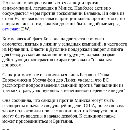
Но главным вопросом являются санкции против
авиакомпаний, летающих в Минск. Наиболее активно
обсуждаются меры против госкомпании Белавиа. Ни одна из
стран ЕС не высказывалась принципиально против этого, но
споры велись о том, какими должны быть подобные меры,
отмечает
DW.
Коммерческий флот Белавиа на две трети состоит из
самолетов, взятых в лизинг у западных компаний, в частности
из Ирландии. Власти в Дублине поддержали запрет лизинга
для белорусской авикомпании в будущем, однако разрыв
действующих контрактов охарактеризовали "сложным
вопросом".
Санкции могут не ограничиться лишь Белавиа. Глава
Еврокомиссии Урсула фон дер Ляйен указала, что ЕС
рассмотрит вопрос введения санкций против "авиалиний из
третьих стран, участвующих в нелегальной перевозке людей".
Она сообщила, что санкции против Минска могут быть
расширены в начале следующей недели. США, по ее словам,
также подготовили новые санкции против Беларуси: они
могут быть введены в начале декабря. К санкциям также
может присоединиться и Британия.