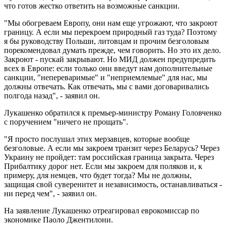
что готов жестко ответить на возможные санкции.
"Мы обогреваем Европу, они нам еще угрожают, что закроют
границу. А если мы перекроем природный газ туда? Поэтому
я бы руководству Польши, литовцам и прочим безголовым
порекомендовал думать прежде, чем говорить. Но это их дело.
Закроют - пускай закрывают. Но МИД должен предупредить
всех в Европе: если только они введут нам дополнительные
санкции, "непереваримые" и "неприемлемые" для нас, мы
должны отвечать. Как отвечать, мы с вами договаривались
полгода назад", - заявил он.
Лукашенко обратился к премьер-министру Роману Головченко
с поручением "ничего не прощать".
"Я просто послушал этих мерзавцев, которые вообще
безголовые. А если мы закроем транзит через Беларусь? Через
Украину не пройдет: там российская граница закрыта. Через
Прибалтику дорог нет. Если мы закроем для поляков и, к
примеру, для немцев, что будет тогда? Мы не должны,
защищая свой суверенитет и независимость, останавливаться -
ни перед чем", - заявил он.
На заявление Лукашенко отреагировал еврокомиссар по
экономике Паоло Джентилони.