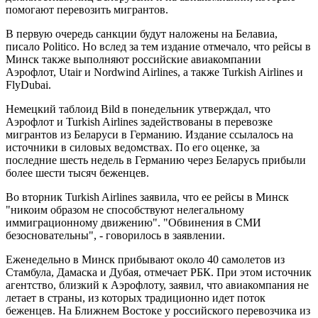
помогают перевозить мигрантов.
В первую очередь санкции будут наложены на Белавиа,
писало Politico. Но вслед за тем издание отмечало, что рейсы в
Минск также выполняют российские авиакомпании
Аэрофлот, Utair и Nordwind Airlines, а также Turkish Airlines и
FlyDubai.
Немецкий таблоид Bild в понедельник утверждал, что
Аэрофлот и Turkish Airlines задействованы в перевозке
мигрантов из Беларуси в Германию. Издание ссылалось на
источники в силовых ведомствах. По его оценке, за
последние шесть недель в Германию через Беларусь прибыли
более шести тысяч беженцев.
Во вторник Turkish Airlines заявила, что ее рейсы в Минск
"никоим образом не способствуют нелегальному
иммиграционному движению". "Обвинения в СМИ
безосновательны", - говорилось в заявлении.
Еженедельно в Минск прибывают около 40 самолетов из
Стамбула, Дамаска и Дубая, отмечает РБК. При этом источник
агентство, близкий к Аэрофлоту, заявил, что авиакомпания не
летает в страны, из которых традиционно идет поток
беженцев. На Ближнем Востоке у российского перевозчика из