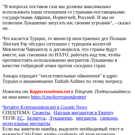
"В вопросах поставок газа мы должны максимально
использовать наши отношения со странами-поставщиками:
государствами Африки, Норвегией, Россией. И мы не
позволим Лукашенко запугать нас своими угрозами", - сказал
он.
Что касается Турции, то министр иностранных дел Польши
Збигнев Рау обсудил ситуацию с турецким коллегой
Мевлютом Чавушоглу и договорился, что страны будут
вместе, как союзники по НАТО, работать над тем, чтобы
противостоять использованию мигрантов Лукашенко в
качестве гибридной атаки против соседних стран.
Анкара отрицает "несостоятельные обвинения" в адрес
Турции и авиакомпании Turkish Airlines по этому вопросу.
Новости от
Корреспондент.net
в Telegram. Подписывайтесь
на наш канал
https://t.me/korrespondentnet
Читайте Korrespondent.net в Google News
СПЕЦТЕМА:
Сюжеты
,
Наплыв мигрантов в Европу
ТЕГИ:
ЕС
,
Беларусь
,
Лукашенко
,
мигранты
,
санкции
,
нелегальные мигранты
Если вы заметили ошибку, выделите необходимый текст и
нажмите Ctrl+Enter, чтобы сообщить об этом редакции.