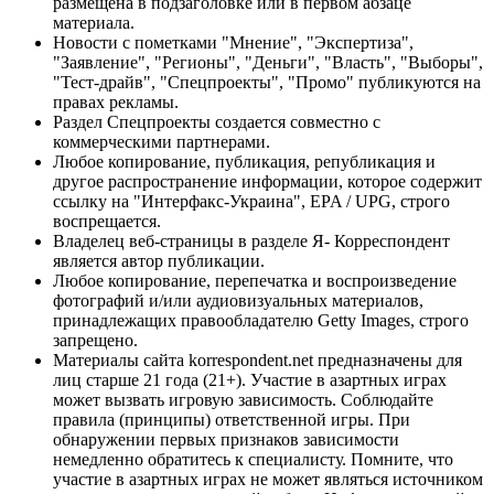
размещена в подзаголовке или в первом абзаце
материала.
Новости с пометками "Мнение", "Экспертиза",
"Заявление", "Регионы", "Деньги", "Власть", "Выборы",
"Тест-драйв", "Спецпроекты", "Промо" публикуются на
правах рекламы.
Раздел Спецпроекты создается совместно с
коммерческими партнерами.
Любое копирование, публикация, републикация и
другое распространение информации, которое содержит
ссылку на "Интерфакс-Украина", EPA / UPG, строго
воспрещается.
Владелец веб-страницы в разделе Я- Корреспондент
является автор публикации.
Любое копирование, перепечатка и воспроизведение
фотографий и/или аудиовизуальных материалов,
принадлежащих правообладателю Getty Images, строго
запрещено.
Материалы сайта korrespondent.net предназначены для
лиц старше 21 года (21+). Участие в азартных играх
может вызвать игровую зависимость. Соблюдайте
правила (принципы) ответственной игры. При
обнаружении первых признаков зависимости
немедленно обратитесь к специалисту. Помните, что
участие в азартных играх не может являться источником