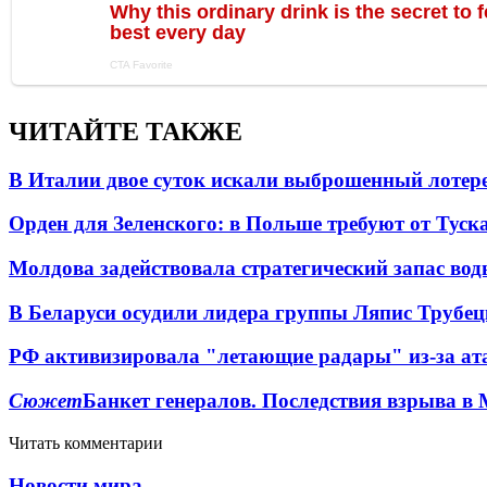
ЧИТАЙТЕ ТАКЖЕ
В Италии двое суток искали выброшенный лоте
Орден для Зеленского: в Польше требуют от Туск
Молдова задействовала стратегический запас вод
В Беларуси осудили лидера группы Ляпис Трубе
РФ активизировала "летающие радары" из-за а
Сюжет
Банкет генералов. Последствия взрыва в 
Читать комментарии
Новости мира