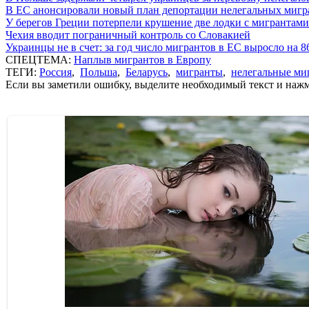
В ЕС анонсировали новый план депортации нелегальных мигр
У берегов Греции потерпели крушение две лодки с мигрантами
Чехия вводит пограничный контроль со Словакией
Украинцы не в счет: за год число мигрантов в ЕС выросло на 
СПЕЦТЕМА:
Наплыв мигрантов в Европу
ТЕГИ:
Россия
,
Польша
,
Беларусь
,
мигранты
,
нелегальные ми
Если вы заметили ошибку, выделите необходимый текст и нажми