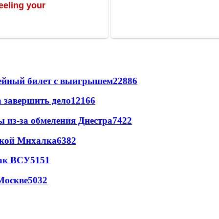
рейный билет с выигрышем
22886
а завершить дело
12166
ы из-за обмеления Днестра
7422
цкой Михалка
6382
так ВСУ
5151
Москве
5032