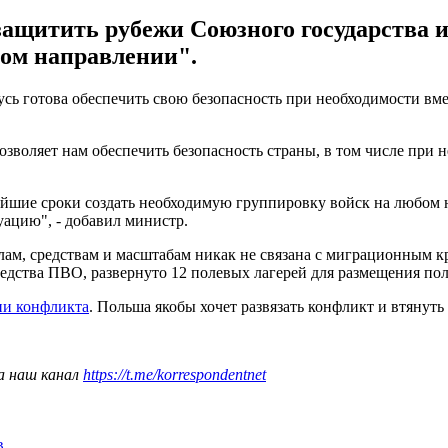
защитить рубежи Союзного государства и
бом направлении".
сь готова обеспечить свою безопасность при необходимости вме
озволяет нам обеспечить безопасность страны, в том числе при
йшие сроки создать необходимую группировку войск на любом н
уацию", - добавил министр.
илам, средствам и масштабам никак не связана с миграционным 
редства ПВО, развернуто 12 полевых лагерей для размещения п
ии конфликта
. Польша якобы хочет развязать конфликт и втянут
а наш канал
https://t.me/korrespondentnet
в