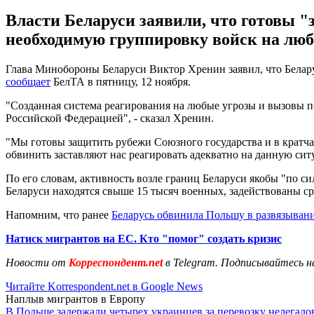
Власти Беларуси заявили, что готовы "
необходимую группировку войск на лю
Глава Минобороны Беларуси Виктор Хренин заявил, что Белару
сообщает
БелТА в пятницу, 12 ноября.
"Созданная система реагирования на любые угрозы и вызовы п
Российской Федерацией", - сказал Хренин.
"Мы готовы защитить рубежи Союзного государства и в кратча
обвинить заставляют нас реагировать адекватно на данную сит
По его словам, активность возле границ Беларуси якобы "по с
Беларуси находятся свыше 15 тысяч военных, задействованы с
Напомним, что ранее
Беларусь обвинила Польшу в развязыван
Натиск мигрантов на ЕС. Кто "помог" создать кризис
Новости от
Корреспондент.net
в Telegram. Подписывайтесь н
Читайте Korrespondent.net в Google News
Наплыв мигрантов в Европу
В Польше задержали четырех украинцев за перевозку нелегало