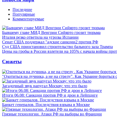
Последние
Популярные
Комментируемые
Бывшему главе МИД Венгрии Сийярто грозит тюрьма
Италия резко ответила на угрозы Испании
Сенат США поддержал "адские санкции2 против РФ
Суд США приостановил строительство бального зала Трампа
Цены на гробы в России взлетели на 105% с начала войны про
Сюжеты
"Охотиться на лучника, а не на стрелу". Как Украине бороться 
Загадочный звук напугал Москву: что это было
Итоги 06.08: Санкции против РФ и дрон в Лейпциге
Банкет генералов. Последствия взрыва в Москве
Грязные технологии. Атаки РФ на выборы во Франции