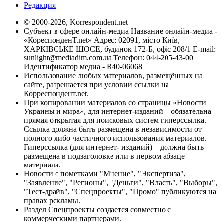
Редакция
© 2000-2026, Korrespondent.net
Субъект в сфере онлайн-медиа Название онлайн-медиа -
«КореспонденТ.net» Адрес: 02091, місто Київ,
ХАРКІВСЬКЕ ШОСЕ, будинок 172-Б, офіс 208/1 E-mail:
sunlight@mediadim.com.ua
Телефон: 044-205-43-00
Идентификатор медиа - R40-06068
Использование любых материалов, размещённых на
сайте, разрешается при условии ссылки на
Корреспондент.net.
При копировании материалов со страницы «Новости
Украины и мира», для интернет-изданий – обязательна
прямая открытая для поисковых систем гиперссылка.
Ссылка должна быть размещена в независимости от
полного либо частичного использования материалов.
Гиперссылка (для интернет- изданий) – должна быть
размещена в подзаголовке или в первом абзаце
материала.
Новости с пометками "Мнение", "Экспертиза",
"Заявление", "Регионы", "Деньги", "Власть", "Выборы",
"Тест-драйв", "Спецпроекты", "Промо" публикуются на
правах рекламы.
Раздел Спецпроекты создается совместно с
коммерческими партнерами.