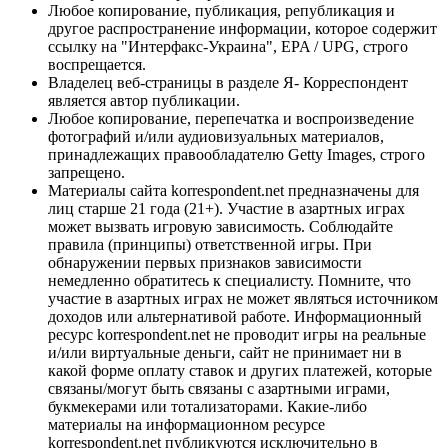
Любое копирование, публикация, републикация и
другое распространение информации, которое содержит
ссылку на "Интерфакс-Украина", EPA / UPG, строго
воспрещается.
Владелец веб-страницы в разделе Я- Корреспондент
является автор публикации.
Любое копирование, перепечатка и воспроизведение
фотографий и/или аудиовизуальных материалов,
принадлежащих правообладателю Getty Images, строго
запрещено.
Материалы сайта korrespondent.net предназначены для
лиц старше 21 года (21+). Участие в азартных играх
может вызвать игровую зависимость. Соблюдайте
правила (принципы) ответственной игры. При
обнаружении первых признаков зависимости
немедленно обратитесь к специалисту. Помните, что
участие в азартных играх не может являться источником
доходов или альтернативой работе. Информационный
ресурс korrespondent.net не проводит игры на реальные
и/или виртуальные деньги, сайт не принимает ни в
какой форме оплату ставок и других платежей, которые
связаны/могут быть связаны с азартными играми,
букмекерами или тотализаторами. Какие-либо
материалы на информационном ресурсе
korrespondent.net публикуются исключительно в