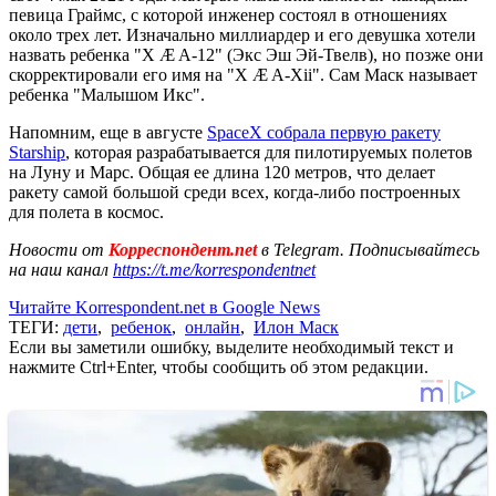
певица Граймс, с которой инженер состоял в отношениях
около трех лет. Изначально миллиардер и его девушка хотели
назвать ребенка "X Æ A-12" (Экс Эш Эй-Твелв), но позже они
скорректировали его имя на "X Æ A-Xii". Сам Маск называет
ребенка "Малышом Икс".
Напомним, еще в августе
SpaceX собрала первую ракету
Starship
, которая разрабатывается для пилотируемых полетов
на Луну и Марс. Общая ее длина 120 метров, что делает
ракету самой большой среди всех, когда-либо построенных
для полета в космос.
Новости от
Корреспондент.net
в Telegram. Подписывайтесь
на наш канал
https://t.me/korrespondentnet
Читайте Korrespondent.net в Google News
ТЕГИ:
дети
,
ребенок
,
онлайн
,
Илон Маск
Если вы заметили ошибку, выделите необходимый текст и
нажмите Ctrl+Enter, чтобы сообщить об этом редакции.