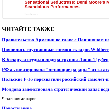
ЧИТАЙТЕ ТАКЖЕ
Правительство Армении во главе с Пашиняном по
Появились спутниковые снимки складов Wildberr
В Беларуси осудили лидера группы Ляпис Трубе
РФ активизировала "летающие радары" из-за а
Польские F-16 перехватили российский самолет-
Молдова задействовала стратегический запас вод
Читать комментарии
Новости мира