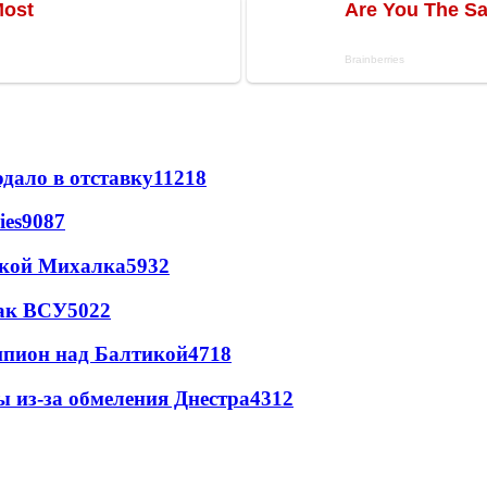
дало в отставку
11218
ies
9087
цкой Михалка
5932
так ВСУ
5022
шпион над Балтикой
4718
ы из-за обмеления Днестра
4312