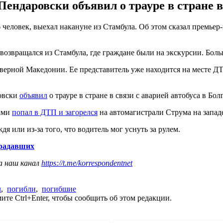
ндаровски объявил о трауре в стране в 
 человек, выехал накануне из Стамбула. Об этом сказал премье
 возвращался из Стамбула, где граждане были на экскурсии. Бол
верной Македонии. Ее представитель уже находится на месте ДТ
овски
объявил
о трауре в стране в связи с аварией автобуса в Бол
рами
попал в ДТП и загорелся
на автомагистрали Струма на западе
дя или из-за того, что водитель мог уснуть за рулем.
традавших
а наш канал
https://t.me/korrespondentnet
л
,
погибли
,
погибшие
те Ctrl+Enter, чтобы сообщить об этом редакции.