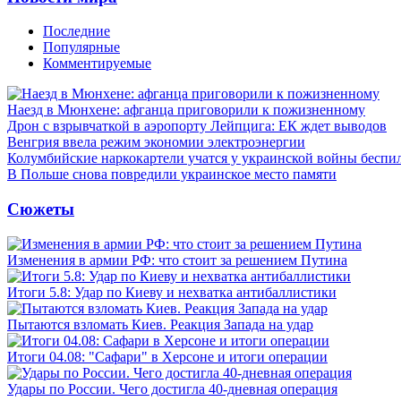
Последние
Популярные
Комментируемые
Наезд в Мюнхене: афганца приговорили к пожизненному
Дрон с взрывчаткой в аэропорту Лейпцига: ЕК ждет выводов
Венгрия ввела режим экономии электроэнергии
Колумбийские наркокартели учатся у украинской войны бесп
В Польше снова повредили украинское место памяти
Сюжеты
Изменения в армии РФ: что стоит за решением Путина
Итоги 5.8: Удар по Киеву и нехватка антибаллистики
Пытаются взломать Киев. Реакция Запада на удар
Итоги 04.08: "Сафари" в Херсоне и итоги операции
Удары по России. Чего достигла 40-дневная операция