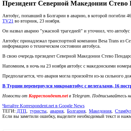
Президент Северной Македонии Стево Пе
Автобус, попавший в Болгарии в аварию, в которой погибли 46
TV21
во вторник, 23 ноября.
Он назвал аварию "ужасной трагедией" и уточнил, что автобус
Автобус принадлежал транспортной компании Besa Trans из Се
информацию о техническом состоянии автобуса.
В свою очередь президент Северной Македонии Стево Пендар
Напомним, в ночь на 23 ноября автобус с македонскими номе
Предполагается, что авария могла произойти из-за сильного дож
В Турции перевернулся микроавтобус с нелегалами, 16 пос
Новости от
Корреспондент.net
в Telegram. Подписывайтесь н
Читайте Korrespondent.net в Google News
ТЕГИ:
ДТП
,
туристы
,
авария
,
Болгария
,
Македония
,
Стамбу
Если вы заметили ошибку, выделите необходимый текст и нажми