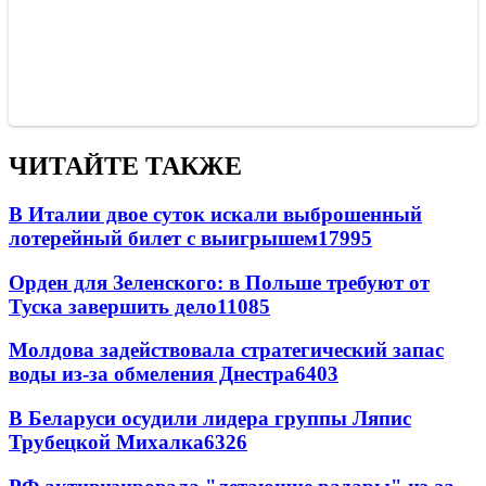
ЧИТАЙТЕ ТАКЖЕ
В Италии двое суток искали выброшенный
лотерейный билет с выигрышем
17995
Орден для Зеленского: в Польше требуют от
Туска завершить дело
11085
Молдова задействовала стратегический запас
воды из-за обмеления Днестра
6403
В Беларуси осудили лидера группы Ляпис
Трубецкой Михалка
6326