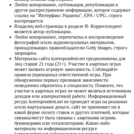
Любое копирование, публикация, републикация и
другое распространение информации, которое содержит
ссылку на "Интерфакс-Украина", EPA / UPG, строго
воспрещается.
Владелец веб-страницы в разделе Я- Корреспондент
является автор публикации.
Любое копирование, перепечатка и воспроизведение
фотографий и/или аудиовизуальных материалов,
принадлежащих правообладателю Getty Images, строго
запрещено.
Материалы сайта korrespondent.net предназначены для
лиц старше 21 года (21+). Участие в азартных играх
может вызвать игровую зависимость. Соблюдайте
правила (принципы) ответственной игры. При
обнаружении первых признаков зависимости
немедленно обратитесь к специалисту. Помните, что
участие в азартных играх не может являться источником
доходов или альтернативой работе. Информационный
ресурс korrespondent.net не проводит игры на реальные
и/или виртуальные деньги, сайт не принимает ни в
какой форме оплату ставок и других платежей, которые
связаны/могут быть связаны с азартными играми,
букмекерами или тотализаторами. Какие-либо
материалы на информационном ресурсе
korrespondent.net публикуются исключительно в