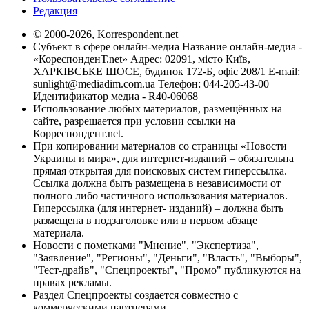
Редакция
© 2000-2026, Korrespondent.net
Субъект в сфере онлайн-медиа Название онлайн-медиа -
«КореспонденТ.net» Адрес: 02091, місто Київ,
ХАРКІВСЬКЕ ШОСЕ, будинок 172-Б, офіс 208/1 E-mail:
sunlight@mediadim.com.ua
Телефон: 044-205-43-00
Идентификатор медиа - R40-06068
Использование любых материалов, размещённых на
сайте, разрешается при условии ссылки на
Корреспондент.net.
При копировании материалов со страницы «Новости
Украины и мира», для интернет-изданий – обязательна
прямая открытая для поисковых систем гиперссылка.
Ссылка должна быть размещена в независимости от
полного либо частичного использования материалов.
Гиперссылка (для интернет- изданий) – должна быть
размещена в подзаголовке или в первом абзаце
материала.
Новости с пометками "Мнение", "Экспертиза",
"Заявление", "Регионы", "Деньги", "Власть", "Выборы",
"Тест-драйв", "Спецпроекты", "Промо" публикуются на
правах рекламы.
Раздел Спецпроекты создается совместно с
коммерческими партнерами.