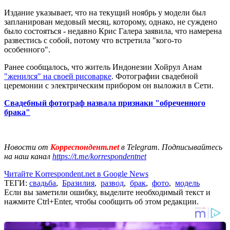
Издание указывает, что на текущий ноябрь у модели был
запланирован медовый месяц, которому, однако, не суждено
было состояться - недавно Крис Галера заявила, что намерена
развестись с собой, потому что встретила "кого-то
особенного".
Ранее сообщалось, что житель Индонезии Хойрул Анам
"женился" на своей рисоварке
. Фотографии свадебной
церемонии с электрическим прибором он выложил в Сети.
Свадебный фотограф назвала признаки "обреченного
брака"
Новости от
Корреспондент.net
в Telegram. Подписывайтесь
на наш канал
https://t.me/korrespondentnet
Читайте Korrespondent.net в Google News
ТЕГИ:
свадьба
,
Бразилия
,
развод
,
брак
,
фото
,
модель
Если вы заметили ошибку, выделите необходимый текст и
нажмите Ctrl+Enter, чтобы сообщить об этом редакции.