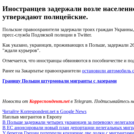
Иностранцев задержали возле населенно
утверждают полицейские.
Польские правоохранители задержали троих граждан Украины, 
пресс-служба Подляской полиции в Twitter.
Как указано, украинцев, проживающих в Польше, задержали 26
"ждали курьеров".
Отмечается, что иностранцы обвиняются в пособничестве и по
Ранее на Закарпатье правоохранители
остановили автомобиль 
Границу Польши штурмовали мигранты с лазерами
Новости от
Корреспондент.net
в Telegram. Подписывайтесь н
Читайте Korrespondent.net в Google News
Наплыв мигрантов в Европу
В Польше задержали четырех украинцев за перевозку нелегало
В ЕС анонсировали новый план депортации нелегальных мигр
У берегов Греции потерпели крушение две лодки с мигрантами