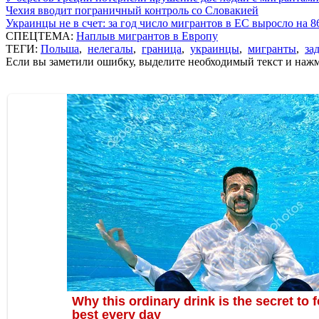
Чехия вводит пограничный контроль со Словакией
Украинцы не в счет: за год число мигрантов в ЕС выросло на 
СПЕЦТЕМА:
Наплыв мигрантов в Европу
ТЕГИ:
Польша
,
нелегалы
,
граница
,
украинцы
,
мигранты
,
за
Если вы заметили ошибку, выделите необходимый текст и нажми