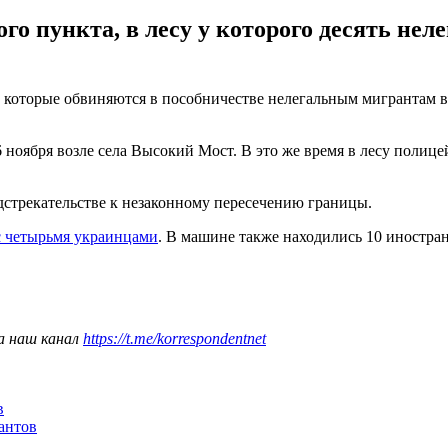
го пункта, в лесу у которого десять не
которые обвиняются в пособничестве нелегальным мигрантам в 
 ноября возле села Высокий Мост. В это же время в лесу полиц
дстрекательстве к незаконному пересечению границы.
с четырьмя украинцами
. В машине также находились 10 иностран
а наш канал
https://t.me/korrespondentnet
в
антов