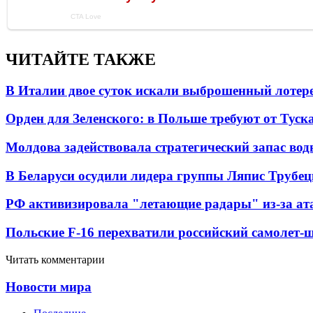
ЧИТАЙТЕ ТАКЖЕ
В Италии двое суток искали выброшенный лоте
Орден для Зеленского: в Польше требуют от Туск
Молдова задействовала стратегический запас вод
В Беларуси осудили лидера группы Ляпис Трубе
РФ активизировала "летающие радары" из-за а
Польские F-16 перехватили российский самолет-
Читать комментарии
Новости мира