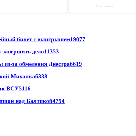
рейный билет с выигрышем
19077
а завершить дело
11353
ы из-за обмеления Днестра
6619
цкой Михалка
6338
так ВСУ
5116
шпион над Балтикой
4754