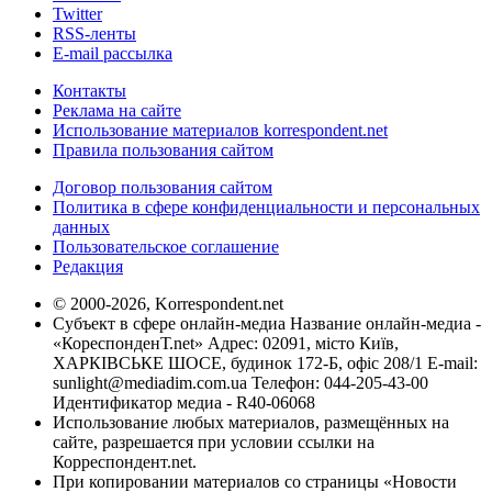
Twitter
RSS-ленты
E-mail рассылка
Контакты
Реклама на сайте
Использование материалов korrespondent.net
Правила пользования сайтом
Договор пользования сайтом
Политика в сфере конфиденциальности и персональных
данных
Пользовательское соглашение
Редакция
© 2000-2026, Korrespondent.net
Субъект в сфере онлайн-медиа Название онлайн-медиа -
«КореспонденТ.net» Адрес: 02091, місто Київ,
ХАРКІВСЬКЕ ШОСЕ, будинок 172-Б, офіс 208/1 E-mail:
sunlight@mediadim.com.ua
Телефон: 044-205-43-00
Идентификатор медиа - R40-06068
Использование любых материалов, размещённых на
сайте, разрешается при условии ссылки на
Корреспондент.net.
При копировании материалов со страницы «Новости