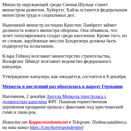
Министр окружающей среды Свенья Шульце станет
министром развития. Хубертус Хайль останется федеральным
министром труда и социальных дел.
Нынешний министр юстиции Кристин Ламбрехт займет
должность нового министра обороны. Она объявила, что
хочет популяризовать солдат среди населения. Кроме того, по
ее словам, зарубежные миссии Бундесвера должны быть
подвергнуты испытанию.
Клара Гейвиц возглавит министерство строительства,
Вольфганг Шмидт возглавит ведомство федерального
канцлера.
Утверждение канцлера, как ожидается, состоится в 8 декабря.
Меркель в последний раз обратилась к народу Германии
Напомним, 2 декабря
Ангела Меркель простилась с
должностью канцлера
ФРГ. Пышная торжественная
церемония прощания прошла с факелами под христианский
гимн и панк-рок.
Новости от
Корреспондент.net
в Telegram. Подписывайтесь
на наш канал
https://t.me/korrespondentnet