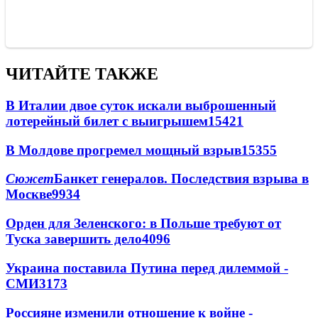
ЧИТАЙТЕ ТАКЖЕ
В Италии двое суток искали выброшенный
лотерейный билет с выигрышем
15421
В Молдове прогремел мощный взрыв
15355
Сюжет
Банкет генералов. Последствия взрыва в
Москве
9934
Орден для Зеленского: в Польше требуют от
Туска завершить дело
4096
Украина поставила Путина перед дилеммой -
СМИ
3173
Россияне изменили отношение к войне -