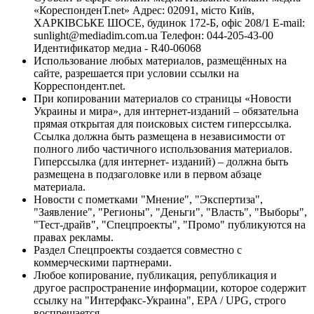
«КореспонденТ.net» Адрес: 02091, місто Київ,
ХАРКІВСЬКЕ ШОСЕ, будинок 172-Б, офіс 208/1 E-mail:
sunlight@mediadim.com.ua
Телефон: 044-205-43-00
Идентификатор медиа - R40-06068
Использование любых материалов, размещённых на
сайте, разрешается при условии ссылки на
Корреспондент.net.
При копировании материалов со страницы «Новости
Украины и мира», для интернет-изданий – обязательна
прямая открытая для поисковых систем гиперссылка.
Ссылка должна быть размещена в независимости от
полного либо частичного использования материалов.
Гиперссылка (для интернет- изданий) – должна быть
размещена в подзаголовке или в первом абзаце
материала.
Новости с пометками "Мнение", "Экспертиза",
"Заявление", "Регионы", "Деньги", "Власть", "Выборы",
"Тест-драйв", "Спецпроекты", "Промо" публикуются на
правах рекламы.
Раздел Спецпроекты создается совместно с
коммерческими партнерами.
Любое копирование, публикация, републикация и
другое распространение информации, которое содержит
ссылку на "Интерфакс-Украина", EPA / UPG, строго
воспрещается.