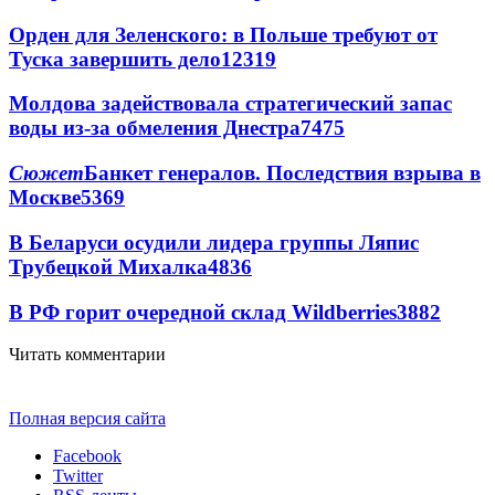
Орден для Зеленского: в Польше требуют от
Туска завершить дело
12319
Молдова задействовала стратегический запас
воды из-за обмеления Днестра
7475
Сюжет
Банкет генералов. Последствия взрыва в
Москве
5369
В Беларуси осудили лидера группы Ляпис
Трубецкой Михалка
4836
В РФ горит очередной склад Wildberries
3882
Читать комментарии
Полная версия сайта
Facebook
Twitter