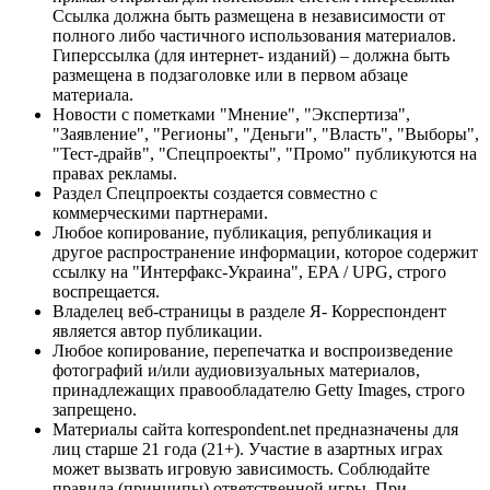
Ссылка должна быть размещена в независимости от
полного либо частичного использования материалов.
Гиперссылка (для интернет- изданий) – должна быть
размещена в подзаголовке или в первом абзаце
материала.
Новости с пометками "Мнение", "Экспертиза",
"Заявление", "Регионы", "Деньги", "Власть", "Выборы",
"Тест-драйв", "Спецпроекты", "Промо" публикуются на
правах рекламы.
Раздел Спецпроекты создается совместно с
коммерческими партнерами.
Любое копирование, публикация, републикация и
другое распространение информации, которое содержит
ссылку на "Интерфакс-Украина", EPA / UPG, строго
воспрещается.
Владелец веб-страницы в разделе Я- Корреспондент
является автор публикации.
Любое копирование, перепечатка и воспроизведение
фотографий и/или аудиовизуальных материалов,
принадлежащих правообладателю Getty Images, строго
запрещено.
Материалы сайта korrespondent.net предназначены для
лиц старше 21 года (21+). Участие в азартных играх
может вызвать игровую зависимость. Соблюдайте
правила (принципы) ответственной игры. При