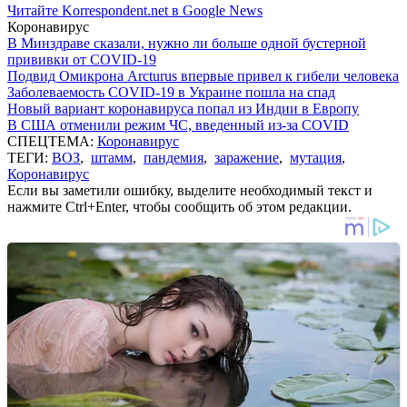
Читайте Korrespondent.net в Google News
Коронавирус
В Минздраве сказали, нужно ли больше одной бустерной
прививки от COVID-19
Подвид Омикрона Arcturus впервые привел к гибели человека
Заболеваемость COVID-19 в Украине пошла на спад
Новый вариант коронавируса попал из Индии в Европу
В США отменили режим ЧС, введенный из-за COVID
СПЕЦТЕМА:
Коронавирус
ТЕГИ:
ВОЗ
,
штамм
,
пандемия
,
заражение
,
мутация
,
Коронавирус
Если вы заметили ошибку, выделите необходимый текст и
нажмите Ctrl+Enter, чтобы сообщить об этом редакции.