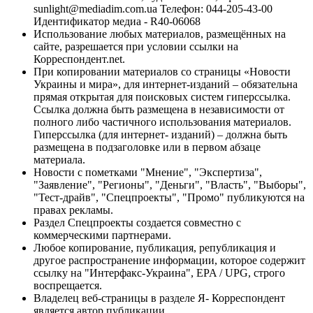
sunlight@mediadim.com.ua
Телефон: 044-205-43-00
Идентификатор медиа - R40-06068
Использование любых материалов, размещённых на
сайте, разрешается при условии ссылки на
Корреспондент.net.
При копировании материалов со страницы «Новости
Украины и мира», для интернет-изданий – обязательна
прямая открытая для поисковых систем гиперссылка.
Ссылка должна быть размещена в независимости от
полного либо частичного использования материалов.
Гиперссылка (для интернет- изданий) – должна быть
размещена в подзаголовке или в первом абзаце
материала.
Новости с пометками "Мнение", "Экспертиза",
"Заявление", "Регионы", "Деньги", "Власть", "Выборы",
"Тест-драйв", "Спецпроекты", "Промо" публикуются на
правах рекламы.
Раздел Спецпроекты создается совместно с
коммерческими партнерами.
Любое копирование, публикация, републикация и
другое распространение информации, которое содержит
ссылку на "Интерфакс-Украина", EPA / UPG, строго
воспрещается.
Владелец веб-страницы в разделе Я- Корреспондент
является автор публикации.