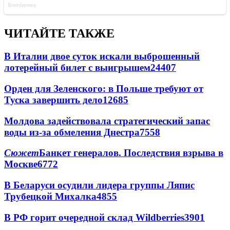
ЧИТАЙТЕ ТАКЖЕ
В Италии двое суток искали выброшенный
лотерейный билет с выигрышем
24407
Орден для Зеленского: в Польше требуют от
Туска завершить дело
12685
Молдова задействовала стратегический запас
воды из-за обмеления Днестра
7558
Сюжет
Банкет генералов. Последствия взрыва в
Москве
6772
В Беларуси осудили лидера группы Ляпис
Трубецкой Михалка
4855
В РФ горит очередной склад Wildberries
3901