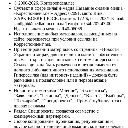
© 2000-2026, Korrespondent.net
Субъект в сфере онлайн-медиа Название онлайн-медиа -
«КореспонденТ.net» Адрес: 02091, місто Київ,
ХАРКІВСЬКЕ ШОСЕ, будинок 172-Б, офіс 208/1 E-mail:
sunlight@mediadim.com.ua
Телефон: 044-205-43-00
Идентификатор медиа - R40-06068
Использование любых материалов, размещённых на
сайте, разрешается при условии ссылки на
Корреспондент.net.
При копировании материалов со страницы «Новости
Украины и мира», для интернет-изданий – обязательна
прямая открытая для поисковых систем гиперссылка.
Ссылка должна быть размещена в независимости от
полного либо частичного использования материалов.
Гиперссылка (для интернет- изданий) – должна быть
размещена в подзаголовке или в первом абзаце
материала.
Новости с пометками "Мнение", "Экспертиза",
"Заявление", "Регионы", "Деньги", "Власть", "Выборы",
"Тест-драйв", "Спецпроекты", "Промо" публикуются на
правах рекламы.
Раздел Спецпроекты создается совместно с
коммерческими партнерами.
Любое копирование, публикация, републикация и
другое распространение информации, которое содержит