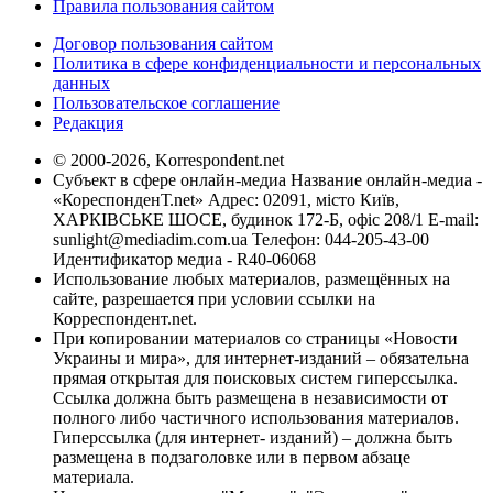
Правила пользования сайтом
Договор пользования сайтом
Политика в сфере конфиденциальности и персональных
данных
Пользовательское соглашение
Редакция
© 2000-2026, Korrespondent.net
Субъект в сфере онлайн-медиа Название онлайн-медиа -
«КореспонденТ.net» Адрес: 02091, місто Київ,
ХАРКІВСЬКЕ ШОСЕ, будинок 172-Б, офіс 208/1 E-mail:
sunlight@mediadim.com.ua
Телефон: 044-205-43-00
Идентификатор медиа - R40-06068
Использование любых материалов, размещённых на
сайте, разрешается при условии ссылки на
Корреспондент.net.
При копировании материалов со страницы «Новости
Украины и мира», для интернет-изданий – обязательна
прямая открытая для поисковых систем гиперссылка.
Ссылка должна быть размещена в независимости от
полного либо частичного использования материалов.
Гиперссылка (для интернет- изданий) – должна быть
размещена в подзаголовке или в первом абзаце
материала.