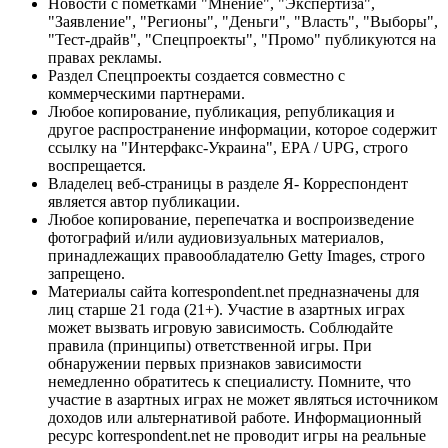
Новости с пометками "Мнение", "Экспертиза",
"Заявление", "Регионы", "Деньги", "Власть", "Выборы",
"Тест-драйв", "Спецпроекты", "Промо" публикуются на
правах рекламы.
Раздел Спецпроекты создается совместно с
коммерческими партнерами.
Любое копирование, публикация, републикация и
другое распространение информации, которое содержит
ссылку на "Интерфакс-Украина", EPA / UPG, строго
воспрещается.
Владелец веб-страницы в разделе Я- Корреспондент
является автор публикации.
Любое копирование, перепечатка и воспроизведение
фотографий и/или аудиовизуальных материалов,
принадлежащих правообладателю Getty Images, строго
запрещено.
Материалы сайта korrespondent.net предназначены для
лиц старше 21 года (21+). Участие в азартных играх
может вызвать игровую зависимость. Соблюдайте
правила (принципы) ответственной игры. При
обнаружении первых признаков зависимости
немедленно обратитесь к специалисту. Помните, что
участие в азартных играх не может являться источником
доходов или альтернативой работе. Информационный
ресурс korrespondent.net не проводит игры на реальные