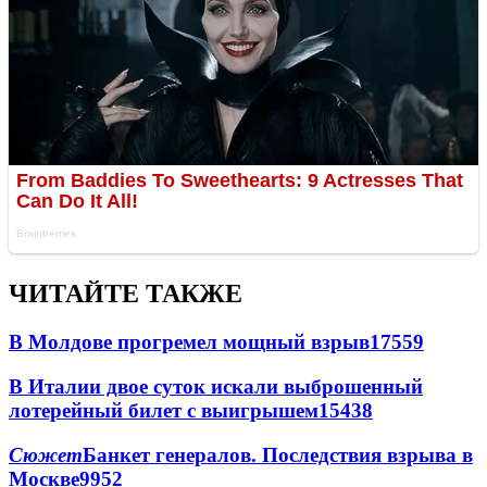
ЧИТАЙТЕ ТАКЖЕ
В Молдове прогремел мощный взрыв
17559
В Италии двое суток искали выброшенный
лотерейный билет с выигрышем
15438
Сюжет
Банкет генералов. Последствия взрыва в
Москве
9952