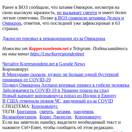
Ранее в ВОЗ сообщали, что штамм Омикрон, несмотря на
свою высокую заразность,
не вызывает смерти
и имеет более
легкие симптомы. Позже
в ВОЗ сравнили штаммы Дельта и
Омикрон
, отметив, что последний уже зафиксирован в 63
странах.
Джонсон призвал к ревакцинации из-за Омикрона
Новости от
Корреспондент.net
в Telegram. Подписывайтесь
на наш канал
https://t.me/korrespondentnet
Читайте Korrespondent.net в Google News
Коронавирус
В Минздраве сказали, нужно ли больше одной бустерной
прививки от COVID-19
Подвид Омикрона Arcturus впервые привел к гибели человека
Заболеваемость COVID-19 в Украине пошла на спад
Новый вариант коронавируса попал из Индии в Европу
В США отменили режим ЧС, введенный из-за COVID
СПЕЦТЕМА:
Коронавирус
ТЕГИ:
Британия
,
смерть
,
штамм
,
пандемия
,
Великобритания
,
Борис Джонсон
,
Коронавирус
Если вы заметили ошибку, выделите необходимый текст и
нажмите Ctrl+Enter, чтобы сообщить об этом редакции.