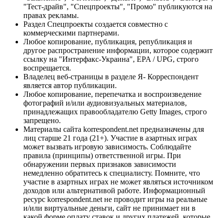
"Тест-драйв", "Спецпроекты", "Промо" публикуются на
правах рекламы.
Раздел Спецпроекты создается совместно с
коммерческими партнерами.
Любое копирование, публикация, републикация и
другое распространение информации, которое содержит
ссылку на "Интерфакс-Украина", EPA / UPG, строго
воспрещается.
Владелец веб-страницы в разделе Я- Корреспондент
является автор публикации.
Любое копирование, перепечатка и воспроизведение
фотографий и/или аудиовизуальных материалов,
принадлежащих правообладателю Getty Images, строго
запрещено.
Материалы сайта korrespondent.net предназначены для
лиц старше 21 года (21+). Участие в азартных играх
может вызвать игровую зависимость. Соблюдайте
правила (принципы) ответственной игры. При
обнаружении первых признаков зависимости
немедленно обратитесь к специалисту. Помните, что
участие в азартных играх не может являться источником
доходов или альтернативой работе. Информационный
ресурс korrespondent.net не проводит игры на реальные
и/или виртуальные деньги, сайт не принимает ни в
какой форме оплату ставок и других платежей, которые