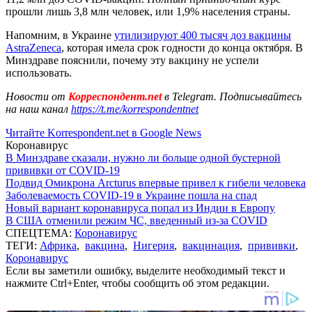
прошли лишь 3,8 млн человек, или 1,9% населения страны.
Напомним, в Украине
утилизируют 400 тысяч доз вакцины
AstraZeneca
, которая имела срок годности до конца октября. В
Минздраве пояснили, почему эту вакцину не успели
использовать.
Новости от
Корреспондент.net
в Telegram. Подписывайтесь
на наш канал
https://t.me/korrespondentnet
Читайте Korrespondent.net в Google News
Коронавирус
В Минздраве сказали, нужно ли больше одной бустерной
прививки от COVID-19
Подвид Омикрона Arcturus впервые привел к гибели человека
Заболеваемость COVID-19 в Украине пошла на спад
Новый вариант коронавируса попал из Индии в Европу
В США отменили режим ЧС, введенный из-за COVID
СПЕЦТЕМА:
Коронавирус
ТЕГИ:
Африка
,
вакцина
,
Нигерия
,
вакцинация
,
прививки
,
Коронавирус
Если вы заметили ошибку, выделите необходимый текст и
нажмите Ctrl+Enter, чтобы сообщить об этом редакции.