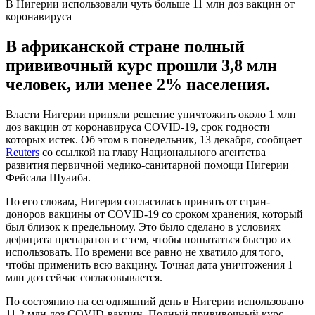
В Нигерии использовали чуть больше 11 млн доз вакцин от
коронавируса
В африканской стране полный
прививочный курс прошли 3,8 млн
человек, или менее 2% населения.
Власти Нигерии приняли решение уничтожить около 1 млн
доз вакцин от коронавируса COVID-19, срок годности
которых истек. Об этом в понедельник, 13 декабря, сообщает
Reuters
со ссылкой на главу Национального агентства
развития первичной медико-санитарной помощи Нигерии
Фейсала Шуаиба.
По его словам, Нигерия согласилась принять от стран-
доноров вакцины от COVID-19 со сроком хранения, который
был близок к предельному. Это было сделано в условиях
дефицита препаратов и с тем, чтобы попытаться быстро их
использовать. Но времени все равно не хватило для того,
чтобы применить всю вакцину. Точная дата уничтожения 1
млн доз сейчас согласовывается.
По состоянию на сегодняшний день в Нигерии использовано
11,2 млн доз COVID-вакцин. Полный прививочный курс