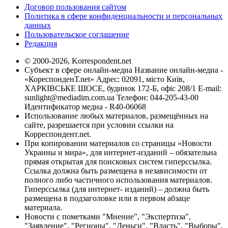
Договор пользования сайтом
Политика в сфере конфиденциальности и персональных
данных
Пользовательское соглашение
Редакция
© 2000-2026, Korrespondent.net
Субъект в сфере онлайн-медиа Название онлайн-медиа -
«КореспонденТ.net» Адрес: 02091, місто Київ,
ХАРКІВСЬКЕ ШОСЕ, будинок 172-Б, офіс 208/1 E-mail:
sunlight@mediadim.com.ua
Телефон: 044-205-43-00
Идентификатор медиа - R40-06068
Использование любых материалов, размещённых на
сайте, разрешается при условии ссылки на
Корреспондент.net.
При копировании материалов со страницы «Новости
Украины и мира», для интернет-изданий – обязательна
прямая открытая для поисковых систем гиперссылка.
Ссылка должна быть размещена в независимости от
полного либо частичного использования материалов.
Гиперссылка (для интернет- изданий) – должна быть
размещена в подзаголовке или в первом абзаце
материала.
Новости с пометками "Мнение", "Экспертиза",
"Заявление", "Регионы", "Деньги", "Власть", "Выборы",