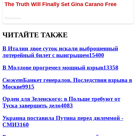
ЧИТАЙТЕ ТАКЖЕ
В Италии двое суток искали выброшенный
лотерейный билет с выигрышем
15400
В Молдове прогремел мощный взрыв
13358
Сюжет
Банкет генералов. Последствия взрыва в
Москве
9915
Орден для Зеленского: в Польше требуют от
Туска завершить дело
4083
Украина поставила Путина перед дилеммой -
СМИ
3160