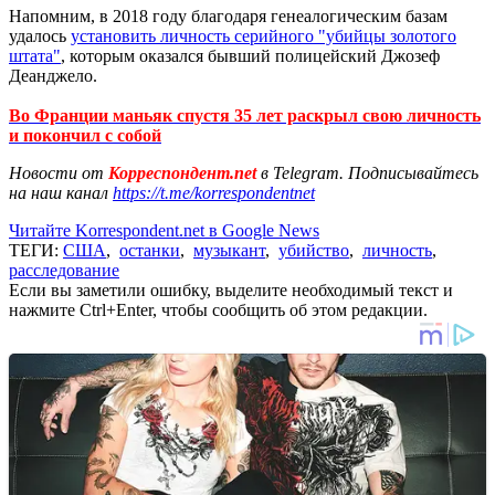
Напомним, в 2018 году благодаря генеалогическим базам
удалось
установить личность серийного "убийцы золотого
штата"
, которым оказался бывший полицейский Джозеф
Деанджело.
Во Франции маньяк спустя 35 лет раскрыл свою личность
и покончил с собой
Новости от
Корреспондент.net
в Telegram. Подписывайтесь
на наш канал
https://t.me/korrespondentnet
Читайте Korrespondent.net в Google News
ТЕГИ:
США
,
останки
,
музыкант
,
убийство
,
личность
,
расследование
Если вы заметили ошибку, выделите необходимый текст и
нажмите Ctrl+Enter, чтобы сообщить об этом редакции.