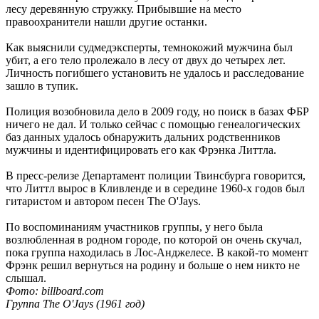
лесу деревянную стружку. Прибывшие на место
правоохранители нашли другие останки.
Как выяснили судмедэксперты, темнокожий мужчина был
убит, а его тело пролежало в лесу от двух до четырех лет.
Личность погибшего установить не удалось и расследование
зашло в тупик.
Полиция возобновила дело в 2009 году, но поиск в базах ФБР
ничего не дал. И только сейчас с помощью генеалогических
баз данных удалось обнаружить дальних родственников
мужчины и идентифицировать его как Фрэнка Литтла.
В пресс-релизе Департамент полиции Твинсбурга говорится,
что Литтл вырос в Кливленде и в середине 1960-х годов был
гитаристом и автором песен The O'Jays.
По воспоминаниям участников группы, у него была
возлюбленная в родном городе, по которой он очень скучал,
пока группа находилась в Лос-Анджелесе. В какой-то момент
Фрэнк решил вернуться на родину и больше о нем никто не
слышал.
Фото:
billboard.com
Группа The O'Jays (1961 год)