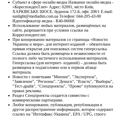
Субъект в сфере онлайн-медиа Название онлайн-медиа -
«КореспонденТ.net» Адрес: 02091, місто Київ,
ХАРКІВСЬКЕ ШОСЕ, будинок 172-Б, офіс 208/1 E-mail:
sunlight@mediadim.com.ua
Телефон: 044-205-43-00
Идентификатор медиа - R40-06068
Использование любых материалов, размещённых на
сайте, разрешается при условии ссылки на
Корреспондент.net.
При копировании материалов со страницы «Новости
Украины и мира», для интернет-изданий – обязательна
прямая открытая для поисковых систем гиперссылка.
Ссылка должна быть размещена в независимости от
полного либо частичного использования материалов.
Гиперссылка (для интернет- изданий) – должна быть
размещена в подзаголовке или в первом абзаце
материала.
Новости с пометками "Мнение", "Экспертиза",
"Заявление", "Регионы", "Деньги", "Власть", "Выборы",
"Тест-драйв", "Спецпроекты", "Промо" публикуются на
правах рекламы.
Раздел Спецпроекты создается совместно с
коммерческими партнерами.
Любое копирование, публикация, републикация и
другое распространение информации, которое содержит
ссылку на "Интерфакс-Украина", EPA / UPG, строго