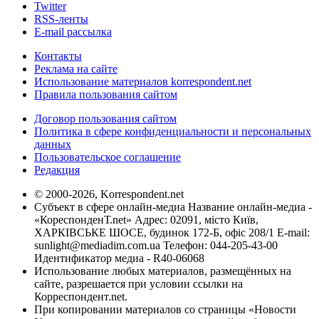
Twitter
RSS-ленты
E-mail рассылка
Контакты
Реклама на сайте
Использование материалов korrespondent.net
Правила пользования сайтом
Договор пользования сайтом
Политика в сфере конфиденциальности и персональных
данных
Пользовательское соглашение
Редакция
© 2000-2026, Korrespondent.net
Субъект в сфере онлайн-медиа Название онлайн-медиа -
«КореспонденТ.net» Адрес: 02091, місто Київ,
ХАРКІВСЬКЕ ШОСЕ, будинок 172-Б, офіс 208/1 E-mail:
sunlight@mediadim.com.ua
Телефон: 044-205-43-00
Идентификатор медиа - R40-06068
Использование любых материалов, размещённых на
сайте, разрешается при условии ссылки на
Корреспондент.net.
При копировании материалов со страницы «Новости