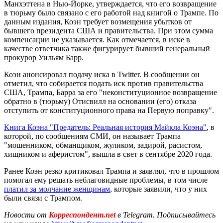
Манхэттена в Нью-Йорке, утверждается, что его возвращение
в тюрьму было связано с его работой над книгой о Трампе. По
данным издания, Коэн требует возмещения убытков от
бывшего президента США и правительства. При этом сумма
компенсации не указывается. Как отмечается, в иске в
качестве ответчика также фигурирует бывший генеральный
прокурор Уильям Барр.
Коэн анонсировал подачу иска в Twitter. В сообщении он
отметил, что собирается подать иск против правительства
США, Трампа, Барра за его "неконституционное возвращение
обратно в (тюрьму) Отисвилл на основании (его) отказа
отступить от конституционного права на Первую поправку".
Книга Коэна "Предатель: Реальная история Майкла Коэна"
, в
которой, по сообщениям СМИ, он называет Трампа
"мошенником, обманщиком, жуликом, задирой, расистом,
хищником и аферистом", вышла в свет в сентябре 2020 года.
Ранее Коэн резко критиковал Трампа и заявлял, что в прошлом
помогал ему решать неблаговидные проблемы, в том числе
платил за молчание женщинам
, которые заявили, что у них
были связи с Трампом.
Новости от
Корреспондент.net
в Telegram. Подписывайтесь