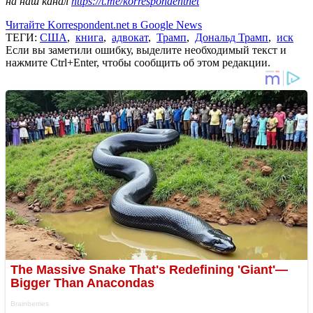
на наш канал
https://t.me/korrespondentnet
Читайте Korrespondent.net в Google News
ТЕГИ:
США
,
книга
,
адвокат
,
Трамп
,
Дональд Трамп
,
иск
Если вы заметили ошибку, выделите необходимый текст и
нажмите Ctrl+Enter, чтобы сообщить об этом редакции.