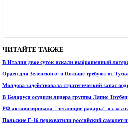
ЧИТАЙТЕ ТАКЖЕ
В Италии двое суток искали выброшенный лоте
Орден для Зеленского: в Польше требуют от Туск
Молдова задействовала стратегический запас вод
В Беларуси осудили лидера группы Ляпис Трубе
РФ активизировала "летающие радары" из-за а
Польские F-16 перехватили российский самолет-