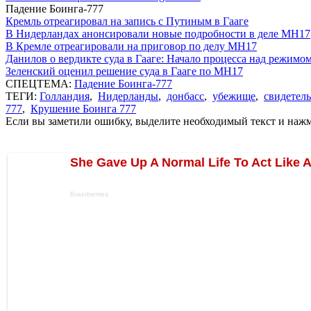
Падение Боинга-777
Кремль отреагировал на запись с Путиным в Гааге
В Нидерландах анонсировали новые подробности в деле MH17
В Кремле отреагировали на приговор по делу МН17
Данилов о вердикте суда в Гааге: Начало процесса над режимо
Зеленский оценил решение суда в Гааге по MH17
СПЕЦТЕМА:
Падение Боинга-777
ТЕГИ:
Голландия
,
Нидерланды
,
донбасс
,
убежище
,
свидетель
777
,
Крушение Боинга 777
Если вы заметили ошибку, выделите необходимый текст и нажми