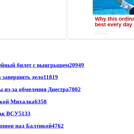
рейный билет с выигрышем
20949
а завершить дело
11819
ы из-за обмеления Днестра
7002
цкой Михалка
6358
так ВСУ
5133
шпион над Балтикой
4762