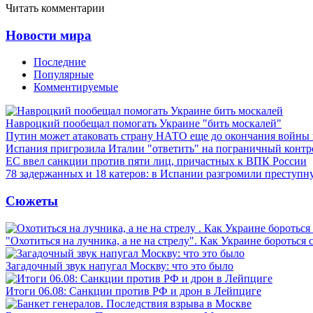
Читать комментарии
Новости мира
Последние
Популярные
Комментируемые
Навроцкий пообещал помогать Украине "бить москалей"
Путин может атаковать страну НАТО еще до окончания войны
Испания пригрозила Италии "ответить" на пограничный контр
ЕС ввел санкции против пяти лиц, причастных к ВПК России
78 задержанных и 18 катеров: в Испании разгромили преступн
Сюжеты
"Охотиться на лучника, а не на стрелу". Как Украине бороться 
Загадочный звук напугал Москву: что это было
Итоги 06.08: Санкции против РФ и дрон в Лейпциге