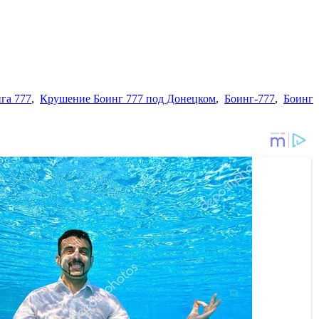
га 777
,
Крушение Боинг 777 под Донецком
,
Боинг-777
,
Боинг