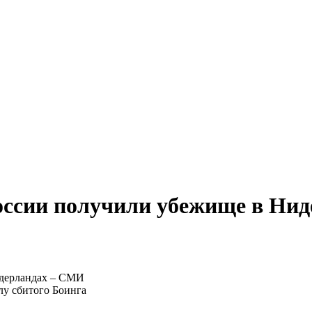
России получили убежище в Ни
лу сбитого Боинга