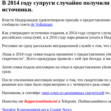
В 2014 году супруги случайно получили
источники.
Власти Нидерландов удовлетворили просьбу о предоставлении 
сообщила газета
de Volkskrant
.
Как утверждают источники издания, в 2014 году супруги случ
российских спецслужб, и в 2016 году пара решила уехать в Ни
Россияне не сразу рассказали миграционной службе о том, что 
Лишь в 2018 году семья подала прошение о предоставлении уб
секретности". Всего прокуроры провели с ней три беседы, в м
Затем семья подала апелляцию на отказ в предоставлении убежи
сразу.
После отклонения апелляции вопрос о том, что свидетелям по
решение все-таки было пересмотрено и с четвертого раза семье
Напомним, в сентябре
умер один из анонимных свидетелей
по 
Новости от
Корреспондент.net
в Telegram. Подписывайтесь н
Читайте Korrespondent.net в Google News