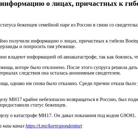
 информацию о лицах, причастных к гибе
статуса беженцев семейной паре из России в связи со свидетел
айно получили информацию о лицах, причастных к гибели Boeing
дерланды и попросить там убежище.
они владеют информацией об авиакатастрофе, так как боялись, ч
ежища, которе было отклонено. После этого супруга решила дат
атериалах следствия она осталась анонимным свидетелем.
ща, однако им снова было отказано. Среди причин отказа было у
 делу MH17 крайне небезопасно возвращаться в Россию, был под
 предоставили статус беженцев.
делу о катастрофе MH17. Он давал показания под кодом G9O81.
а наш канал
https://t.me/korrespondentnet