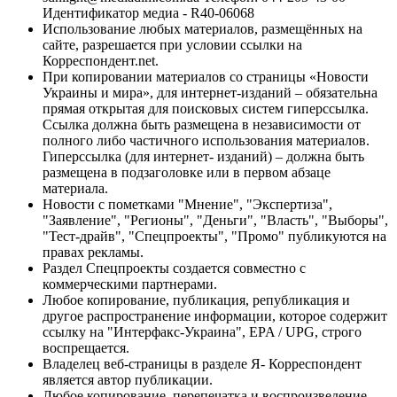
Идентификатор медиа - R40-06068
Использование любых материалов, размещённых на
сайте, разрешается при условии ссылки на
Корреспондент.net.
При копировании материалов со страницы «Новости
Украины и мира», для интернет-изданий – обязательна
прямая открытая для поисковых систем гиперссылка.
Ссылка должна быть размещена в независимости от
полного либо частичного использования материалов.
Гиперссылка (для интернет- изданий) – должна быть
размещена в подзаголовке или в первом абзаце
материала.
Новости с пометками "Мнение", "Экспертиза",
"Заявление", "Регионы", "Деньги", "Власть", "Выборы",
"Тест-драйв", "Спецпроекты", "Промо" публикуются на
правах рекламы.
Раздел Спецпроекты создается совместно с
коммерческими партнерами.
Любое копирование, публикация, републикация и
другое распространение информации, которое содержит
ссылку на "Интерфакс-Украина", EPA / UPG, строго
воспрещается.
Владелец веб-страницы в разделе Я- Корреспондент
является автор публикации.
Любое копирование, перепечатка и воспроизведение