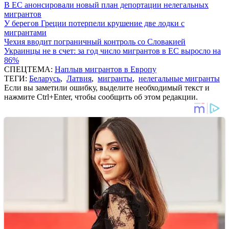
В ЕС анонсировали новый план депортации нелегальных
мигрантов
У берегов Греции потерпели крушение две лодки с
мигрантами
Чехия вводит пограничный контроль со Словакией
Украинцы не в счет: за год число мигрантов в ЕС выросло на
86%
СПЕЦТЕМА:
Наплыв мигрантов в Европу
ТЕГИ:
Беларусь
,
Латвия
,
мигранты
,
нелегальные мигранты
Если вы заметили ошибку, выделите необходимый текст и
нажмите Ctrl+Enter, чтобы сообщить об этом редакции.