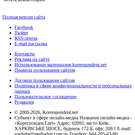
Полная версия сайта
Facebook
Twitter
RSS-ленты
E-mail рассылка
Контакты
Реклама на сайте
Использование материалов korrespondent.net
Правила пользования сайтом
Договор пользования сайтом
Политика в сфере конфиденциальности и персональных
данных
Пользовательское соглашение
Редакция
© 2000-2026, Korrespondent.net
Субъект в сфере онлайн-медиа Название онлайн-медиа -
«КореспонденТ.net» Адрес: 02091, місто Київ,
ХАРКІВСЬКЕ ШОСЕ, будинок 172-Б, офіс 208/1 E-mail:
sunlight@mediadim.com.ua
Телефон: 044-205-43-00