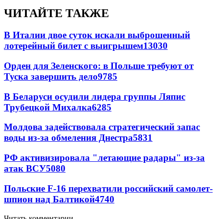
ЧИТАЙТЕ ТАКЖЕ
В Италии двое суток искали выброшенный
лотерейный билет с выигрышем
13030
Орден для Зеленского: в Польше требуют от
Туска завершить дело
9785
В Беларуси осудили лидера группы Ляпис
Трубецкой Михалка
6285
Молдова задействовала стратегический запас
воды из-за обмеления Днестра
5831
РФ активизировала "летающие радары" из-за
атак ВСУ
5080
Польские F-16 перехватили российский самолет-
шпион над Балтикой
4740
Читать комментарии