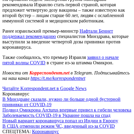
рекомендовала Израилю стать первой страной, которая
предложит четвертую дозу вакцины – также известную как
второй бустер – лицам старше 60 лет, людям с ослабленной
иммунной системой и медицинским работникам.
Ранее израильский премьер-министр
Нафтали Беннет
поддержал рекомендацию
специалистов Минздрава, которые
выступили за введение четвертой дозы прививки против
коронавируса.
Также сообщалось, что премьер Израиля
заявил о начале
пятой волны COVID
в стране из-за штамма Омикрон.
Новости от
Корреспондент.net
в Telegram. Подписывайтесь
на наш канал
https://t.me/korrespondentnet
Читайте Korrespondent.net в Google News
Коронавирус
В Минздраве сказали, нужно ли больше одной бустерной
прививки от COVID-19
Подвид Омикрона Arcturus впервые привел к гибели человека
Заболеваемость COVID-19 в Украине пошла на спад
Новый вариант коронавируса попал из Индии в Европу
В США отменили режим ЧС, введенный из-за COVID
СПЕЦТЕМА:
Коронавирус