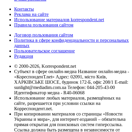
Контакты
Реклама на сайте
Использование материалов korrespondent.net
Правила пользования сайтом
Договор пользования сайтом
Политика в сфере конфиденциальности и персональных
данных
Пользовательское соглашение
Редакция
© 2000-2026, Korrespondent.net
Субъект в сфере онлайн-медиа Название онлайн-медиа -
«КореспонденТ.net» Адрес: 02091, місто Київ,
ХАРКІВСЬКЕ ШОСЕ, будинок 172-Б, офіс 208/1 E-mail:
sunlight@mediadim.com.ua
Телефон: 044-205-43-00
Идентификатор медиа - R40-06068
Использование любых материалов, размещённых на
сайте, разрешается при условии ссылки на
Корреспондент.net.
При копировании материалов со страницы «Новости
Украины и мира», для интернет-изданий – обязательна
прямая открытая для поисковых систем гиперссылка.
Ссылка должна быть размещена в независимости от