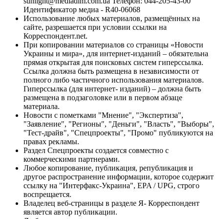
sunlight@mediadim.com.ua
Телефон: 044-205-43-00
Идентификатор медиа - R40-06068
Использование любых материалов, размещённых на
сайте, разрешается при условии ссылки на
Корреспондент.net.
При копировании материалов со страницы «Новости
Украины и мира», для интернет-изданий – обязательна
прямая открытая для поисковых систем гиперссылка.
Ссылка должна быть размещена в независимости от
полного либо частичного использования материалов.
Гиперссылка (для интернет- изданий) – должна быть
размещена в подзаголовке или в первом абзаце
материала.
Новости с пометками "Мнение", "Экспертиза",
"Заявление", "Регионы", "Деньги", "Власть", "Выборы",
"Тест-драйв", "Спецпроекты", "Промо" публикуются на
правах рекламы.
Раздел Спецпроекты создается совместно с
коммерческими партнерами.
Любое копирование, публикация, републикация и
другое распространение информации, которое содержит
ссылку на "Интерфакс-Украина", EPA / UPG, строго
воспрещается.
Владелец веб-страницы в разделе Я- Корреспондент
является автор публикации.