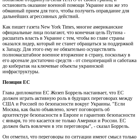
остановить оказание военной помощи Украине или же это
обманный прием для того, чтобы получить оправдание для
дальнейших агрессивных действий.
Как пишет газета New York Times, многие американские
официальные лица полагают, что конечная цель Путина -
расшатать власть в Украине с тем, чтобы во главе страны
оказался лидер, который не станет обращаться за поддержкой
к Западу. Для этого ему не обязательно осуществлять
полномасштабное военное вторжение в страну, поскольку в
его арсенале достаточно средств - от спецопераций и саботажа
до кибератак на ключевые объекты украинской
инфраструктуры.
Позиция ЕС
Глава дипломатии ЕС Жозеп Боррель настаивает, что ЕС
должен играть активную роль в будущих переговорах между
США и Россией по безопасности вокруг Украины. "Если
Москва, как было объявлено, хочет поговорить об
архитектуре безопасности в Европе и гарантиях безопасности
с января, то это касается не только Америки и России. ЕС
должен быть вовлечен в эти переговоры", - сказал Боррель.
Он отметил, что переговоры по ситуации имеют смысл только