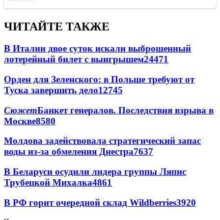
ЧИТАЙТЕ ТАКЖЕ
В Италии двое суток искали выброшенный
лотерейный билет с выигрышем
24471
Орден для Зеленского: в Польше требуют от
Туска завершить дело
12745
Сюжет
Банкет генералов. Последствия взрыва в
Москве
8580
Молдова задействовала стратегический запас
воды из-за обмеления Днестра
7637
В Беларуси осудили лидера группы Ляпис
Трубецкой Михалка
4861
В РФ горит очередной склад Wildberries
3920