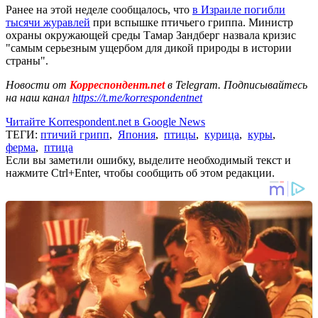
Ранее на этой неделе сообщалось, что
в Израиле погибли
тысячи журавлей
при вспышке птичьего гриппа. Министр
охраны окружающей среды Тамар Зандберг назвала кризис
"самым серьезным ущербом для дикой природы в истории
страны".
Новости от
Корреспондент.net
в Telegram. Подписывайтесь
на наш канал
https://t.me/korrespondentnet
Читайте Korrespondent.net в Google News
ТЕГИ:
птичий грипп
,
Япония
,
птицы
,
курица
,
куры
,
ферма
,
птица
Если вы заметили ошибку, выделите необходимый текст и
нажмите Ctrl+Enter, чтобы сообщить об этом редакции.