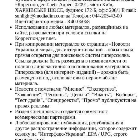
«КореспонденТ.net» Адрес: 02091, місто Київ,
ХАРКІВСЬКЕ ШОСЕ, будинок 172-Б, офіс 208/1 E-mail:
sunlight@mediadim.com.ua
Телефон: 044-205-43-00
Идентификатор медиа - R40-06068
Использование любых материалов, размещённых на
сайте, разрешается при условии ссылки на
Корреспондент.net.
При копировании материалов со страницы «Новости
Украины и мира», для интернет-изданий – обязательна
прямая открытая для поисковых систем гиперссылка.
Ссылка должна быть размещена в независимости от
полного либо частичного использования материалов.
Гиперссылка (для интернет- изданий) – должна быть
размещена в подзаголовке или в первом абзаце
материала.
Новости с пометками "Мнение", "Экспертиза",
"Заявление", "Регионы", "Деньги", "Власть", "Выборы",
"Тест-драйв", "Спецпроекты", "Промо" публикуются на
правах рекламы.
Раздел Спецпроекты создается совместно с
коммерческими партнерами.
Любое копирование, публикация, републикация и
другое распространение информации, которое содержит
ссылку на "Интерфакс-Украина", EPA / UPG, строго
воспрещается.