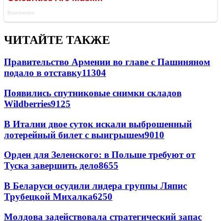
ЧИТАЙТЕ ТАКЖЕ
Правительство Армении во главе с Пашиняном
подало в отставку
11304
Появились спутниковые снимки складов
Wildberries
9125
В Италии двое суток искали выброшенный
лотерейный билет с выигрышем
9010
Орден для Зеленского: в Польше требуют от
Туска завершить дело
8655
В Беларуси осудили лидера группы Ляпис
Трубецкой Михалка
6250
Молдова задействовала стратегический запас