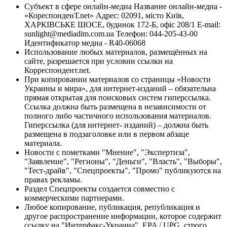
Субъект в сфере онлайн-медиа Название онлайн-медиа -
«КореспонденТ.net» Адрес: 02091, місто Київ,
ХАРКІВСЬКЕ ШОСЕ, будинок 172-Б, офіс 208/1 E-mail:
sunlight@mediadim.com.ua
Телефон: 044-205-43-00
Идентификатор медиа - R40-06068
Использование любых материалов, размещённых на
сайте, разрешается при условии ссылки на
Корреспондент.net.
При копировании материалов со страницы «Новости
Украины и мира», для интернет-изданий – обязательна
прямая открытая для поисковых систем гиперссылка.
Ссылка должна быть размещена в независимости от
полного либо частичного использования материалов.
Гиперссылка (для интернет- изданий) – должна быть
размещена в подзаголовке или в первом абзаце
материала.
Новости с пометками "Мнение", "Экспертиза",
"Заявление", "Регионы", "Деньги", "Власть", "Выборы",
"Тест-драйв", "Спецпроекты", "Промо" публикуются на
правах рекламы.
Раздел Спецпроекты создается совместно с
коммерческими партнерами.
Любое копирование, публикация, републикация и
другое распространение информации, которое содержит
ссылку на "Интерфакс-Украина", EPA / UPG, строго