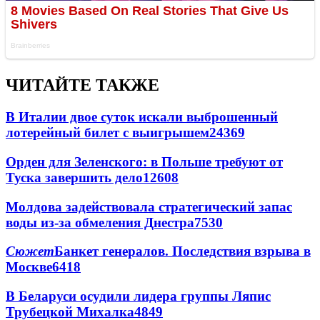
ЧИТАЙТЕ ТАКЖЕ
В Италии двое суток искали выброшенный
лотерейный билет с выигрышем
24369
Орден для Зеленского: в Польше требуют от
Туска завершить дело
12608
Молдова задействовала стратегический запас
воды из-за обмеления Днестра
7530
Сюжет
Банкет генералов. Последствия взрыва в
Москве
6418
В Беларуси осудили лидера группы Ляпис
Трубецкой Михалка
4849