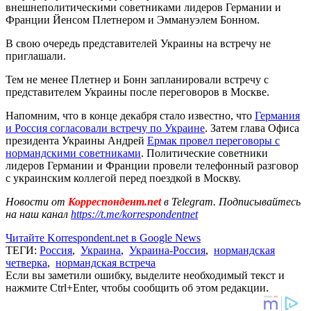
внешнеполитическими советниками лидеров Германии и
Франции Йенсом Плетнером и Эммануэлем Бонном.
В свою очередь представителей Украины на встречу не
приглашали.
Тем не менее Плетнер и Бонн запланировали встречу с
представителем Украины после переговоров в Москве.
Напомним, что в конце декабря стало известно, что
Германия
и Россия согласовали встречу по Украине
. Затем глава Офиса
президента Украины Андрей
Ермак провел переговоры с
нормандскими советниками
. Политические советники
лидеров Германии и Франции провели телефонный разговор
с украинским коллегой перед поездкой в Москву.
Новости от
Корреспондент.net
в Telegram. Подписывайтесь
на наш канал
https://t.me/korrespondentnet
Читайте Korrespondent.net в Google News
ТЕГИ:
Россия
,
Украина
,
Украина-Россия
,
нормандская
четверка
,
нормандская встреча
Если вы заметили ошибку, выделите необходимый текст и
нажмите Ctrl+Enter, чтобы сообщить об этом редакции.