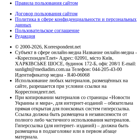
Правила пользования сайтом
Договор пользования сайтом
Политика в сфере конфиденциальности и персональных
данных
Пользовательское соглашение
Редакция
© 2000-2026, Korrespondent.net
Субъект в сфере онлайн-медиа Название онлайн-медиа -
«КореспонденТ.net» Адрес: 02091, місто Київ,
ХАРКІВСЬКЕ ШОСЕ, будинок 172-Б, офіс 208/1 E-mail:
sunlight@mediadim.com.ua
Телефон: 044-205-43-00
Идентификатор медиа - R40-06068
Использование любых материалов, размещённых на
сайте, разрешается при условии ссылки на
Корреспондент.net.
При копировании материалов со страницы «Новости
Украины и мира», для интернет-изданий – обязательна
прямая открытая для поисковых систем гиперссылка.
Ссылка должна быть размещена в независимости от
полного либо частичного использования материалов.
Гиперссылка (для интернет- изданий) – должна быть
размещена в подзаголовке или в первом абзаце
материала.