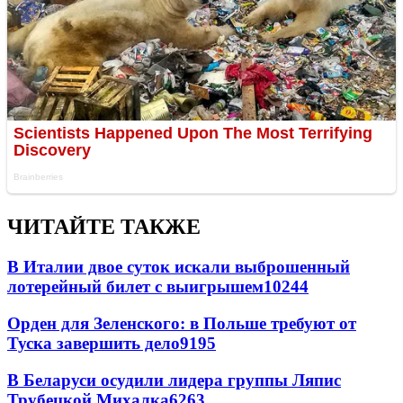
ЧИТАЙТЕ ТАКЖЕ
В Италии двое суток искали выброшенный
лотерейный билет с выигрышем
10244
Орден для Зеленского: в Польше требуют от
Туска завершить дело
9195
В Беларуси осудили лидера группы Ляпис
Трубецкой Михалка
6263