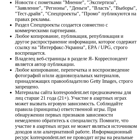
Новости с пометками "Мнение", "Экспертиза",
"Заявление", "Регионы", "Деньги", "Власть", "Выборы",
"Тест-драйв", "Спецпроекты", "Промо" публикуются на
правах рекламы.
Раздел Спецпроекты создается совместно с
коммерческими партнерами.
Любое копирование, публикация, републикация и
другое распространение информации, которое содержит
ссылку на "Интерфакс-Украина", EPA / UPG, строго
воспрещается.
Владелец веб-страницы в разделе Я- Корреспондент
является автор публикации.
Любое копирование, перепечатка и воспроизведение
фотографий и/или аудиовизуальных материалов,
принадлежащих правообладателю Getty Images, строго
запрещено.
Материалы сайта korrespondent.net предназначены для
лиц старше 21 года (21+). Участие в азартных играх
может вызвать игровую зависимость. Соблюдайте
правила (принципы) ответственной игры. При
обнаружении первых признаков зависимости
немедленно обратитесь к специалисту. Помните, что
участие в азартных играх не может являться источником
доходов или альтернативой работе. Информационный
ресурс korrespondent.net не проводит игры на реальные