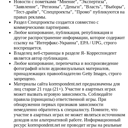
Новости с пометками "Мнение", "Экспертиза",
"Заявление", "Регионы", "Деньги", "Власть", "Выборы",
"Тест-драйв", "Спецпроекты", "Промо" публикуются на
правах рекламы.
Раздел Спецпроекты создается совместно с
коммерческими партнерами.
Любое копирование, публикация, републикация и
другое распространение информации, которое содержит
ссылку на "Интерфакс-Украина", EPA / UPG, строго
воспрещается.
Владелец веб-страницы в разделе Я- Корреспондент
является автор публикации.
Любое копирование, перепечатка и воспроизведение
фотографий и/или аудиовизуальных материалов,
принадлежащих правообладателю Getty Images, строго
запрещено.
Материалы сайта korrespondent.net предназначены для
лиц старше 21 года (21+). Участие в азартных играх
может вызвать игровую зависимость. Соблюдайте
правила (принципы) ответственной игры. При
обнаружении первых признаков зависимости
немедленно обратитесь к специалисту. Помните, что
участие в азартных играх не может являться источником
доходов или альтернативой работе. Информационный
ресурс korrespondent.net не проводит игры на реальные