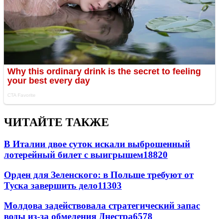
ЧИТАЙТЕ ТАКЖЕ
В Италии двое суток искали выброшенный
лотерейный билет с выигрышем
18820
Орден для Зеленского: в Польше требуют от
Туска завершить дело
11303
Молдова задействовала стратегический запас
воды из-за обмеления Днестра
6578