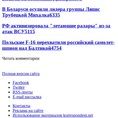
В Беларуси осудили лидера группы Ляпис
Трубецкой Михалка
6335
РФ активизировала "летающие радары" из-за
атак ВСУ
5115
Польские F-16 перехватили российский самолет-
шпион над Балтикой
4754
Читать комментарии
Полная версия сайта
Facebook
Twitter
RSS-ленты
E-mail рассылка
Контакты
Реклама на сайте
Использование материалов korrespondent.net