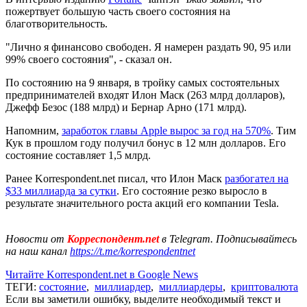
пожертвует большую часть своего состояния на
благотворительность.
"Лично я финансово свободен. Я намерен раздать 90, 95 или
99% своего состояния", - сказал он.
По состоянию на 9 января, в тройку самых состоятельных
предпринимателей входят Илон Маск (263 млрд долларов),
Джефф Безос (188 млрд) и Бернар Арно (171 млрд).
Напомним,
заработок главы Apple вырос за год на 570%
. Тим
Кук в прошлом году получил бонус в 12 млн долларов. Его
состояние составляет 1,5 млрд.
Ранее Korrespondent.net писал, что Илон Маск
разбогател на
$33 миллиарда за сутки
. Его состояние резко выросло в
результате значительного роста акций его компании Tesla.
Новости от
Корреспондент.net
в Telegram. Подписывайтесь
на наш канал
https://t.me/korrespondentnet
Читайте Korrespondent.net в Google News
ТЕГИ:
состояние
,
миллиардер
,
миллиардеры
,
криптовалюта
Если вы заметили ошибку, выделите необходимый текст и