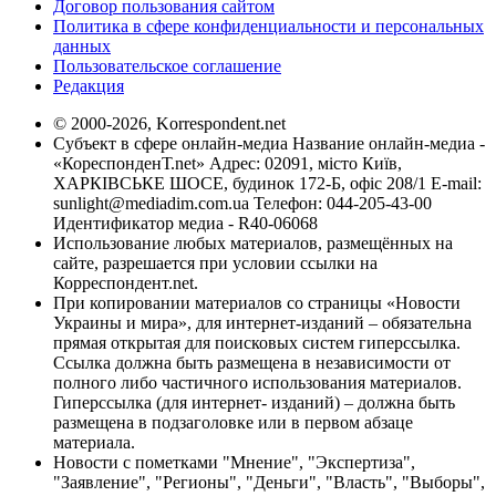
Договор пользования сайтом
Политика в сфере конфиденциальности и персональных
данных
Пользовательское соглашение
Редакция
© 2000-2026, Korrespondent.net
Субъект в сфере онлайн-медиа Название онлайн-медиа -
«КореспонденТ.net» Адрес: 02091, місто Київ,
ХАРКІВСЬКЕ ШОСЕ, будинок 172-Б, офіс 208/1 E-mail:
sunlight@mediadim.com.ua
Телефон: 044-205-43-00
Идентификатор медиа - R40-06068
Использование любых материалов, размещённых на
сайте, разрешается при условии ссылки на
Корреспондент.net.
При копировании материалов со страницы «Новости
Украины и мира», для интернет-изданий – обязательна
прямая открытая для поисковых систем гиперссылка.
Ссылка должна быть размещена в независимости от
полного либо частичного использования материалов.
Гиперссылка (для интернет- изданий) – должна быть
размещена в подзаголовке или в первом абзаце
материала.
Новости с пометками "Мнение", "Экспертиза",
"Заявление", "Регионы", "Деньги", "Власть", "Выборы",