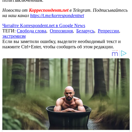
политзаключенным.
Новости от
Корреспондент.net
в Telegram. Подписывайтесь
на наш канал
https://t.me/korrespondentnet
Читайте Korrespondent.net в Google News
ТЕГИ:
Свобода слова
,
Оппозиция
,
Беларусь
,
Репрессии
,
экстремизм
Если вы заметили ошибку, выделите необходимый текст и
нажмите Ctrl+Enter, чтобы сообщить об этом редакции.