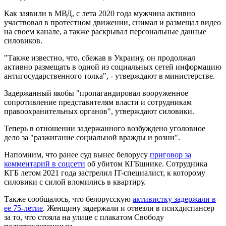
Как заявили в МВД, с лета 2020 года мужчина активно
участвовал в протестном движении, снимал и размещал видео
на своем канале, а также раскрывал персональные данные
силовиков.
"Также известно, что, сбежав в Украину, он продолжал
активно размещать в одной из социальных сетей информацию
антигосударственного толка", - утверждают в министерстве.
Задержанный якобы "пропагандировал вооруженное
сопротивление представителям власти и сотрудникам
правоохранительных органов", утверждают силовики.
Теперь в отношении задержанного возбуждено уголовное
дело за "разжигание социальной вражды и розни".
Напомним, что ранее суд вынес белорусу
приговор за
комментарий в соцсети
об убитом КГБшнике. Сотрудника
КГБ летом 2021 года застрелил IT-специалист, к которому
силовики с силой вломились в квартиру.
Также сообщалось, что белорусскую
активистку задержали в
ее 75-летие
. Женщину задержали и отвезли в психдиспансер
за то, что стояла на улице с плакатом Свободу