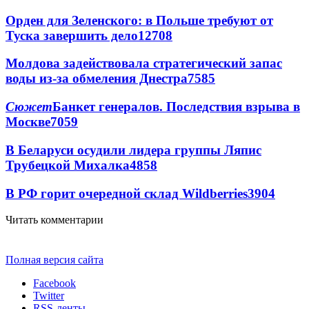
Орден для Зеленского: в Польше требуют от
Туска завершить дело
12708
Молдова задействовала стратегический запас
воды из-за обмеления Днестра
7585
Сюжет
Банкет генералов. Последствия взрыва в
Москве
7059
В Беларуси осудили лидера группы Ляпис
Трубецкой Михалка
4858
В РФ горит очередной склад Wildberries
3904
Читать комментарии
Полная версия сайта
Facebook
Twitter
RSS-ленты