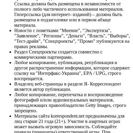
Ссылка должна быть размещена в независимости от
полного либо частичного использования материалов.
Гиперссылка (для интернет- изданий) – должна быть
размещена в подзаголовке или в первом абзаце
материала.
Новости с пометками "Мнение", "Экспертиза",
"Заявление", "Регионы", "Деньги", "Власть", "Выборы",
"Тест-драйв", "Спецпроекты", "Промо" публикуются на
правах рекламы.
Раздел Спецпроекты создается совместно с
коммерческими партнерами.
Любое копирование, публикация, републикация и
другое распространение информации, которое содержит
ссылку на "Интерфакс-Украина", EPA / UPG, строго
воспрещается.
Владелец веб-страницы в разделе Я- Корреспондент
является автор публикации.
Любое копирование, перепечатка и воспроизведение
фотографий и/или аудиовизуальных материалов,
принадлежащих правообладателю Getty Images, строго
запрещено.
Материалы сайта korrespondent.net предназначены для
лиц старше 21 года (21+). Участие в азартных играх
может вызвать игровую зависимость. Соблюдайте
правила (принципы) ответственной игры. При