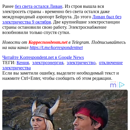
Ранее
без света остался Ливан
. Из строя вышла вся
электросеть страны - временно без света остался даже
международный аэропорт Бейрута. До этого
Ливан был без
электричества 9 октября
. Две крупнейшие электростанции
страны остановили свою работу. Электроснабжение
возобновили только спустя сутки.
Новости от
Корреспондент.net
в Telegram. Подписывайтесь
на наш канал
https://t.me/korrespondentnet
Читайте Korrespondent.net в Google News
ТЕГИ:
Кения
,
электроэнергия
,
электричество
,
отключение
электричества
Если вы заметили ошибку, выделите необходимый текст и
нажмите Ctrl+Enter, чтобы сообщить об этом редакции.