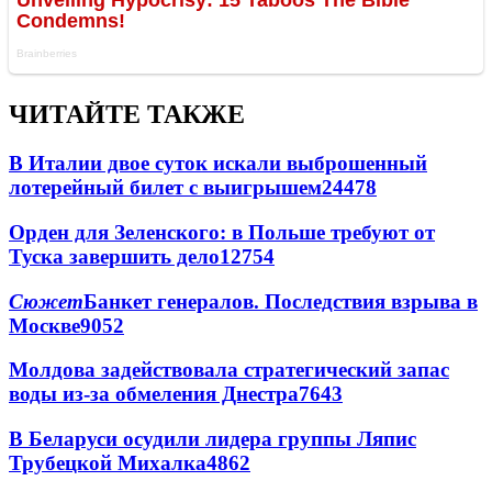
ЧИТАЙТЕ ТАКЖЕ
В Италии двое суток искали выброшенный
лотерейный билет с выигрышем
24478
Орден для Зеленского: в Польше требуют от
Туска завершить дело
12754
Сюжет
Банкет генералов. Последствия взрыва в
Москве
9052
Молдова задействовала стратегический запас
воды из-за обмеления Днестра
7643
В Беларуси осудили лидера группы Ляпис
Трубецкой Михалка
4862