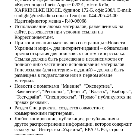
«КореспонденТ.net» Адрес: 02091, місто Київ,
ХАРКІВСЬКЕ ШОСЕ, будинок 172-Б, офіс 208/1 E-mail:
sunlight@mediadim.com.ua
Телефон: 044-205-43-00
Идентификатор медиа - R40-06068
Использование любых материалов, размещённых на
сайте, разрешается при условии ссылки на
Корреспондент.net.
При копировании материалов со страницы «Новости
Украины и мира», для интернет-изданий – обязательна
прямая открытая для поисковых систем гиперссылка.
Ссылка должна быть размещена в независимости от
полного либо частичного использования материалов.
Гиперссылка (для интернет- изданий) – должна быть
размещена в подзаголовке или в первом абзаце
материала.
Новости с пометками "Мнение", "Экспертиза",
"Заявление", "Регионы", "Деньги", "Власть", "Выборы",
"Тест-драйв", "Спецпроекты", "Промо" публикуются на
правах рекламы.
Раздел Спецпроекты создается совместно с
коммерческими партнерами.
Любое копирование, публикация, републикация и
другое распространение информации, которое содержит
ссылку на "Интерфакс-Украина", EPA / UPG, строго
воспрещается.