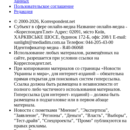
данных
Пользовательское соглашение
Редакция
© 2000-2026, Korrespondent.net
Субъект в сфере онлайн-медиа Название онлайн-медиа -
«КореспонденТ.net» Адрес: 02091, місто Київ,
ХАРКІВСЬКЕ ШОСЕ, будинок 172-Б, офіс 208/1 E-mail:
sunlight@mediadim.com.ua
Телефон: 044-205-43-00
Идентификатор медиа - R40-06068
Использование любых материалов, размещённых на
сайте, разрешается при условии ссылки на
Корреспондент.net.
При копировании материалов со страницы «Новости
Украины и мира», для интернет-изданий – обязательна
прямая открытая для поисковых систем гиперссылка.
Ссылка должна быть размещена в независимости от
полного либо частичного использования материалов.
Гиперссылка (для интернет- изданий) – должна быть
размещена в подзаголовке или в первом абзаце
материала.
Новости с пометками "Мнение", "Экспертиза",
"Заявление", "Регионы", "Деньги", "Власть", "Выборы",
"Тест-драйв", "Спецпроекты", "Промо" публикуются на
правах рекламы.