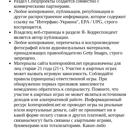
Раздел Спецпроекты создается совместно с
коммерческими партнерами.
Любое копирование, публикация, републикация и
другое распространение информации, которое содержит
ссылку на "Интерфакс-Украина", EPA / UPG, строго
воспрещается.
Владелец веб-страницы в разделе Я- Корреспондент
является автор публикации.
Любое копирование, перепечатка и воспроизведение
фотографий и/или аудиовизуальных материалов,
принадлежащих правообладателю Getty Images, строго
запрещено.
Материалы сайта korrespondent.net предназначены для
лиц старше 21 года (21+). Участие в азартных играх
может вызвать игровую зависимость. Соблюдайте
правила (принципы) ответственной игры. При
обнаружении первых признаков зависимости
немедленно обратитесь к специалисту. Помните, что
участие в азартных играх не может являться источником
доходов или альтернативой работе. Информационный
ресурс korrespondent.net не проводит игры на реальные
и/или виртуальные деньги, сайт не принимает ни в
какой форме оплату ставок и других платежей, которые
связаны/могут быть связаны с азартными играми,
букмекерами или тотализаторами. Какие-либо