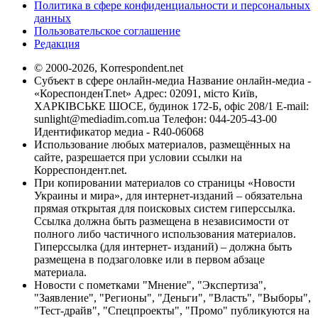
Политика в сфере конфиденциальности и персональных
данных
Пользовательское соглашение
Редакция
© 2000-2026, Korrespondent.net
Субъект в сфере онлайн-медиа Название онлайн-медиа -
«КореспонденТ.net» Адрес: 02091, місто Київ,
ХАРКІВСЬКЕ ШОСЕ, будинок 172-Б, офіс 208/1 E-mail:
sunlight@mediadim.com.ua
Телефон: 044-205-43-00
Идентификатор медиа - R40-06068
Использование любых материалов, размещённых на
сайте, разрешается при условии ссылки на
Корреспондент.net.
При копировании материалов со страницы «Новости
Украины и мира», для интернет-изданий – обязательна
прямая открытая для поисковых систем гиперссылка.
Ссылка должна быть размещена в независимости от
полного либо частичного использования материалов.
Гиперссылка (для интернет- изданий) – должна быть
размещена в подзаголовке или в первом абзаце
материала.
Новости с пометками "Мнение", "Экспертиза",
"Заявление", "Регионы", "Деньги", "Власть", "Выборы",
"Тест-драйв", "Спецпроекты", "Промо" публикуются на