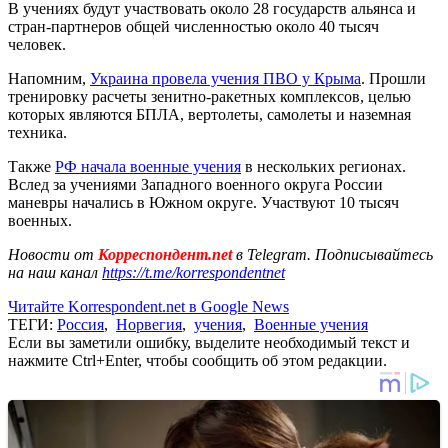
В учениях будут участвовать около 28 государств альянса и
стран-партнеров общей численностью около 40 тысяч
человек.
Напомним,
Украина провела учения ПВО у Крыма
. Прошли
тренировку расчеты зенитно-ракетных комплексов, целью
которых являются БПЛА, вертолеты, самолеты и наземная
техника.
Также
РФ начала военные учения
в нескольких регионах.
Вслед за учениями Западного военного округа России
маневры начались в Южном округе. Участвуют 10 тысяч
военных.
Новости от
Корреспондент.net
в Telegram. Подписывайтесь
на наш канал
https://t.me/korrespondentnet
Читайте Korrespondent.net в Google News
ТЕГИ:
Россия
,
Норвегия
,
учения
,
Военные учения
Если вы заметили ошибку, выделите необходимый текст и
нажмите Ctrl+Enter, чтобы сообщить об этом редакции.