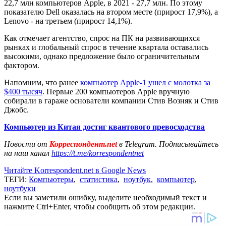
22,7 млн ​​компьютеров Apple, в 2021 - 27,7 млн. По этому
показателю Dell оказалась на втором месте (прирост 17,9%), а
Lenovo - на третьем (прирост 14,1%).
Как отмечает агентство, спрос на ПК на развивающихся
рынках и глобальный спрос в течение квартала оставались
высокими, однако предложение было ограничительным
фактором.
Напомним, что ранее
компьютер Apple-1 ушел с молотка за
$400 тысяч
. Первые 200 компьютеров Apple вручную
собирали в гараже основатели компании Стив Возняк и Стив
Джобс.
Компьютер из Китая достиг квантового превосходства
Новости от
Корреспондент.net
в Telegram. Подписывайтесь
на наш канал
https://t.me/korrespondentnet
Читайте Korrespondent.net в Google News
ТЕГИ:
Компьютеры
,
статистика
,
ноутбук
,
компьютер
,
ноутбуки
Если вы заметили ошибку, выделите необходимый текст и
нажмите Ctrl+Enter, чтобы сообщить об этом редакции.