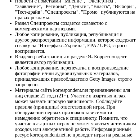
Новости с пометками "Мнение", "Экспертиза",
"Заявление", "Регионы", "Деньги", "Власть", "Выборы",
"Тест-драйв", "Спецпроекты", "Промо" публикуются на
правах рекламы.
Раздел Спецпроекты создается совместно с
коммерческими партнерами.
Любое копирование, публикация, републикация и
другое распространение информации, которое содержит
ссылку на "Интерфакс-Украина", EPA / UPG, строго
воспрещается.
Владелец веб-страницы в разделе Я- Корреспондент
является автор публикации.
Любое копирование, перепечатка и воспроизведение
фотографий и/или аудиовизуальных материалов,
принадлежащих правообладателю Getty Images, строго
запрещено.
Материалы сайта korrespondent.net предназначены для
лиц старше 21 года (21+). Участие в азартных играх
может вызвать игровую зависимость. Соблюдайте
правила (принципы) ответственной игры. При
обнаружении первых признаков зависимости
немедленно обратитесь к специалисту. Помните, что
участие в азартных играх не может являться источником
доходов или альтернативой работе. Информационный
ресурс korrespondent.net не проводит игры на реальные