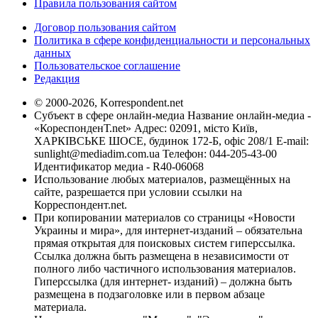
Правила пользования сайтом
Договор пользования сайтом
Политика в сфере конфиденциальности и персональных
данных
Пользовательское соглашение
Редакция
© 2000-2026, Korrespondent.net
Субъект в сфере онлайн-медиа Название онлайн-медиа -
«КореспонденТ.net» Адрес: 02091, місто Київ,
ХАРКІВСЬКЕ ШОСЕ, будинок 172-Б, офіс 208/1 E-mail:
sunlight@mediadim.com.ua
Телефон: 044-205-43-00
Идентификатор медиа - R40-06068
Использование любых материалов, размещённых на
сайте, разрешается при условии ссылки на
Корреспондент.net.
При копировании материалов со страницы «Новости
Украины и мира», для интернет-изданий – обязательна
прямая открытая для поисковых систем гиперссылка.
Ссылка должна быть размещена в независимости от
полного либо частичного использования материалов.
Гиперссылка (для интернет- изданий) – должна быть
размещена в подзаголовке или в первом абзаце
материала.