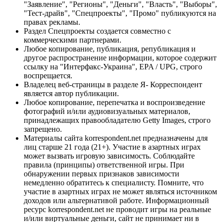
"Заявление", "Регионы", "Деньги", "Власть", "Выборы",
"Тест-драйв", "Спецпроекты", "Промо" публикуются на
правах рекламы.
Раздел Спецпроекты создается совместно с
коммерческими партнерами.
Любое копирование, публикация, републикация и
другое распространение информации, которое содержит
ссылку на "Интерфакс-Украина", EPA / UPG, строго
воспрещается.
Владелец веб-страницы в разделе Я- Корреспондент
является автор публикации.
Любое копирование, перепечатка и воспроизведение
фотографий и/или аудиовизуальных материалов,
принадлежащих правообладателю Getty Images, строго
запрещено.
Материалы сайта korrespondent.net предназначены для
лиц старше 21 года (21+). Участие в азартных играх
может вызвать игровую зависимость. Соблюдайте
правила (принципы) ответственной игры. При
обнаружении первых признаков зависимости
немедленно обратитесь к специалисту. Помните, что
участие в азартных играх не может являться источником
доходов или альтернативой работе. Информационный
ресурс korrespondent.net не проводит игры на реальные
и/или виртуальные деньги, сайт не принимает ни в