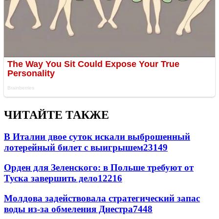
ЧИТАЙТЕ ТАКЖЕ
В Италии двое суток искали выброшенный
лотерейный билет с выигрышем
23149
Орден для Зеленского: в Польше требуют от
Туска завершить дело
12216
Молдова задействовала стратегический запас
воды из-за обмеления Днестра
7448