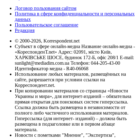
Договор пользования сайтом
Политика в сфере конфиденциальности и персональных
данных
Пользовательское соглашение
Редакция
© 2000-2026, Korrespondent.net
Субъект в сфере онлайн-медиа Название онлайн-медиа -
«КореспонденТ.net» Адрес: 02091, місто Київ,
ХАРКІВСЬКЕ ШОСЕ, будинок 172-Б, офіс 208/1 E-mail:
sunlight@mediadim.com.ua
Телефон: 044-205-43-00
Идентификатор медиа - R40-06068
Использование любых материалов, размещённых на
сайте, разрешается при условии ссылки на
Корреспондент.net.
При копировании материалов со страницы «Новости
Украины и мира», для интернет-изданий – обязательна
прямая открытая для поисковых систем гиперссылка.
Ссылка должна быть размещена в независимости от
полного либо частичного использования материалов.
Гиперссылка (для интернет- изданий) – должна быть
размещена в подзаголовке или в первом абзаце
материала.
Новости с пометками "Мнение", "Экспертиза",