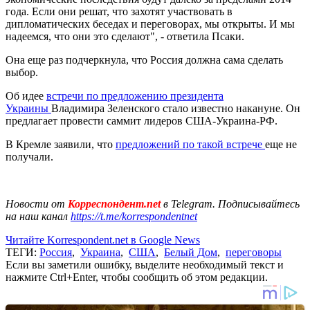
года. Если они решат, что захотят участвовать в
дипломатических беседах и переговорах, мы открыты. И мы
надеемся, что они это сделают", - ответила Псаки.
Она еще раз подчеркнула, что Россия должна сама сделать
выбор.
Об идее
встречи по предложению президента
Украины
Владимира Зеленского стало известно накануне. Он
предлагает провести саммит лидеров США-Украина-РФ.
В Кремле заявили, что
предложений по такой встрече
еще не
получали.
Новости от
Корреспондент.net
в Telegram. Подписывайтесь
на наш канал
https://t.me/korrespondentnet
Читайте Korrespondent.net в Google News
ТЕГИ:
Россия
,
Украина
,
США
,
Белый Дом
,
переговоры
Если вы заметили ошибку, выделите необходимый текст и
нажмите Ctrl+Enter, чтобы сообщить об этом редакции.