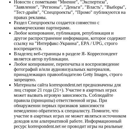
Новости с пометками "Мнение", "Экспертиза",
"Заявление", "Регионы", "Деньги", "Власть", "Выборы",
"Тест-драйв", "Спецпроекты", "Промо" публикуются на
правах рекламы.
Раздел Спецпроекты создается совместно с
коммерческими партнерами.
Любое копирование, публикация, републикация и
другое распространение информации, которое содержит
ссылку на "Интерфакс-Украина", EPA / UPG, строго
воспрещается.
Владелец веб-страницы в разделе Я- Корреспондент
является автор публикации.
Любое копирование, перепечатка и воспроизведение
фотографий и/или аудиовизуальных материалов,
принадлежащих правообладателю Getty Images, строго
запрещено.
Материалы сайта korrespondent.net предназначены для
лиц старше 21 года (21+). Участие в азартных играх
может вызвать игровую зависимость. Соблюдайте
правила (принципы) ответственной игры. При
обнаружении первых признаков зависимости
немедленно обратитесь к специалисту. Помните, что
участие в азартных играх не может являться источником
доходов или альтернативой работе. Информационный
ресурс korrespondent.net не проводит игры на реальные