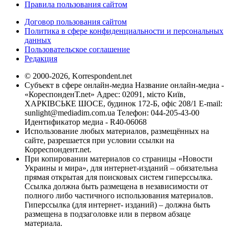
Правила пользования сайтом
Договор пользования сайтом
Политика в сфере конфиденциальности и персональных
данных
Пользовательское соглашение
Редакция
© 2000-2026, Korrespondent.net
Субъект в сфере онлайн-медиа Название онлайн-медиа -
«КореспонденТ.net» Адрес: 02091, місто Київ,
ХАРКІВСЬКЕ ШОСЕ, будинок 172-Б, офіс 208/1 E-mail:
sunlight@mediadim.com.ua
Телефон: 044-205-43-00
Идентификатор медиа - R40-06068
Использование любых материалов, размещённых на
сайте, разрешается при условии ссылки на
Корреспондент.net.
При копировании материалов со страницы «Новости
Украины и мира», для интернет-изданий – обязательна
прямая открытая для поисковых систем гиперссылка.
Ссылка должна быть размещена в независимости от
полного либо частичного использования материалов.
Гиперссылка (для интернет- изданий) – должна быть
размещена в подзаголовке или в первом абзаце
материала.