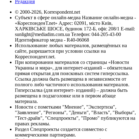
Редакция
© 2000-2026, Korrespondent.net
Субъект в сфере онлайн-медиа Название онлайн-медиа -
«КореспонденТ.net» Адрес: 02091, місто Київ,
ХАРКІВСЬКЕ ШОСЕ, будинок 172-Б, офіс 208/1 E-mail:
sunlight@mediadim.com.ua
Телефон: 044-205-43-00
Идентификатор медиа - R40-06068
Использование любых материалов, размещённых на
сайте, разрешается при условии ссылки на
Корреспондент.net.
При копировании материалов со страницы «Новости
Украины и мира», для интернет-изданий – обязательна
прямая открытая для поисковых систем гиперссылка.
Ссылка должна быть размещена в независимости от
полного либо частичного использования материалов.
Гиперссылка (для интернет- изданий) – должна быть
размещена в подзаголовке или в первом абзаце
материала.
Новости с пометками "Мнение", "Экспертиза",
"Заявление", "Регионы", "Деньги", "Власть", "Выборы",
"Тест-драйв", "Спецпроекты", "Промо" публикуются на
правах рекламы.
Раздел Спецпроекты создается совместно с
коммерческими партнерами.