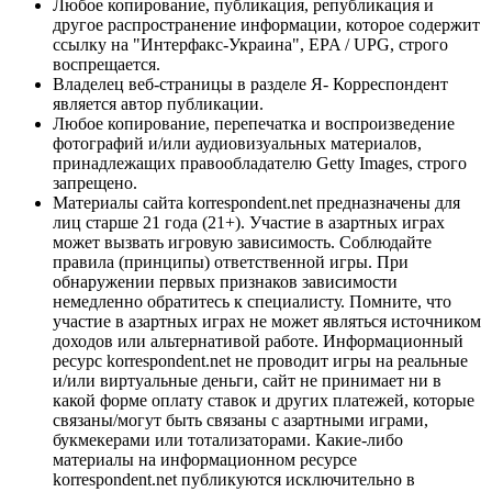
Любое копирование, публикация, републикация и
другое распространение информации, которое содержит
ссылку на "Интерфакс-Украина", EPA / UPG, строго
воспрещается.
Владелец веб-страницы в разделе Я- Корреспондент
является автор публикации.
Любое копирование, перепечатка и воспроизведение
фотографий и/или аудиовизуальных материалов,
принадлежащих правообладателю Getty Images, строго
запрещено.
Материалы сайта korrespondent.net предназначены для
лиц старше 21 года (21+). Участие в азартных играх
может вызвать игровую зависимость. Соблюдайте
правила (принципы) ответственной игры. При
обнаружении первых признаков зависимости
немедленно обратитесь к специалисту. Помните, что
участие в азартных играх не может являться источником
доходов или альтернативой работе. Информационный
ресурс korrespondent.net не проводит игры на реальные
и/или виртуальные деньги, сайт не принимает ни в
какой форме оплату ставок и других платежей, которые
связаны/могут быть связаны с азартными играми,
букмекерами или тотализаторами. Какие-либо
материалы на информационном ресурсе
korrespondent.net публикуются исключительно в