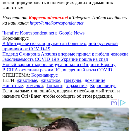
могли циркулировать в популяциях диких и домашних
животных.
Новости от
Корреспондент.net
в Telegram. Подписывайтесь
на наш канал
https://t.me/korrespondentnet
Читайте Korrespondent.net в Google News
Коронавирус
В Минздраве сказали, нужно ли больше одной бустерной
прививки от COVID-19
Подвид Омикрона Arcturus впервые привел к гибели человека
Заболеваемость COVID-19 в Украине пошла на спад
Новый вариант коронавируса попал из Индии в Европу
В США отменили режим ЧС, введенный из-за COVID
СПЕЦТЕМА:
Коронавирус
ТЕГИ:
животные
,
животное
,
грызуны
,
домашние
животные
,
хомячки
,
Гонконг
,
заражение
,
Коронавирус
Если вы заметили ошибку, выделите необходимый текст и
нажмите Ctrl+Enter, чтобы сообщить об этом редакции.