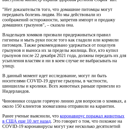
"Нет доказательств того, что домашние питомцы могут
передавать болезнь людям. Но мы действовали из
соображений осторожности, запретив импорт и продажу
домашних грызунов", – сказала она.
Владельцев хомяков призвали придерживаться правил
гигиены и мыть руки после того как гладили или кормили
питомцев. Также рекомендовано удержаться от поцелуев
грызунов и выноса их за пределы жилища. Все, кто купил
грызунов после 22 декабря 2021 года, должны передать их для
усыпления властям и ни в коем случае не выбрасывать на
улицу.
В данный момент идет исследование, могут ли быть
носителями COVID-19 другие грызуны, в частности,
шиншиллы и кролики. Всех животных раньше привезли из
Нидерландов.
Чиновники создали горячую линию для вопросов о хомяках, а
около 150 клиентов зоомагазина отправили на карантин.
Ранее ученые выяснили, что
коронавирус поражал животных
в США еще 10 лет назад
. Это говорит о том, что похожие на
COVID-19 коронавирусы могут уже несколько десятилетий