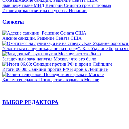
Сюжет
Адские санкции. Решение Сената США
Бывшему главе МИД Венгрии Сийярто грозит тюрьма
Италия резко ответила на угрозы Испании
Сюжеты
Адские санкции. Решение Сената США
"Охотиться на лучника, а не на стрелу". Как Украине бороться 
Загадочный звук напугал Москву: что это было
Итоги 06.08: Санкции против РФ и дрон в Лейпциге
Банкет генералов. Последствия взрыва в Москве
ВЫБОР РЕДАКТОРА