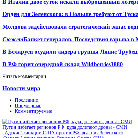
В Италии двое суток искали выброшенный лоте
Орден для Зеленского: в Польше требуют от Туск
Молдова задействовала стратегический запас вод
Сюжет
Банкет генералов. Последствия взрыва в 
В Беларуси осудили лидера группы Ляпис Трубе
В РФ горит очередной склад Wildberries
3880
Читать комментарии
Новости мира
Последние
Популярные
Комментируемые
Путин избегает регионов РФ, куда долетают дроны - СМИ
"Адские" санкции США против РФ: реакция Зеленского