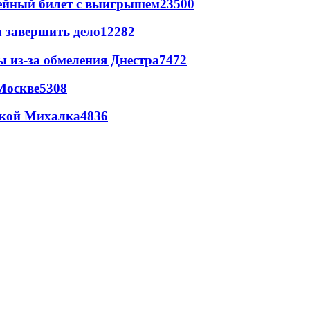
рейный билет с выигрышем
23500
а завершить дело
12282
ы из-за обмеления Днестра
7472
Москве
5308
цкой Михалка
4836