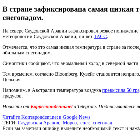
В стране зафиксирована самая низкая т
снегопадом.
На севере Саудовской Аравии зафиксировал резкое понижение 
метеорологии Саудовской Аравии, пишет
ТАСС
.
Отмечается, что это самая низкая температура в стране за по
обильным снегопадом.
Синоптики сообщают, что аномальный холод в северной части 
Тем временем, согласно Bloomberg, Кувейт становится неприго
Цельсия.
Напомним, в Австралии температура воздуха
превысила 50 гр
градусов.
Новости от
Корреспондент.net
в Telegram. Подписывайтесь н
Читайте Korrespondent.net в Google News
ТЕГИ:
Саудовская Аравия
,
Мороз
,
снег
,
снегопад
Если вы заметили ошибку, выделите необходимый текст и нажми