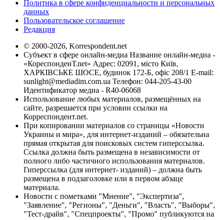
Политика в сфере конфиденциальности и персональных
данных
Пользовательское соглашение
Редакция
© 2000-2026, Korrespondent.net
Субъект в сфере онлайн-медиа Название онлайн-медиа -
«КореспонденТ.net» Адрес: 02091, місто Київ,
ХАРКІВСЬКЕ ШОСЕ, будинок 172-Б, офіс 208/1 E-mail:
sunlight@mediadim.com.ua
Телефон: 044-205-43-00
Идентификатор медиа - R40-06068
Использование любых материалов, размещённых на
сайте, разрешается при условии ссылки на
Корреспондент.net.
При копировании материалов со страницы «Новости
Украины и мира», для интернет-изданий – обязательна
прямая открытая для поисковых систем гиперссылка.
Ссылка должна быть размещена в независимости от
полного либо частичного использования материалов.
Гиперссылка (для интернет- изданий) – должна быть
размещена в подзаголовке или в первом абзаце
материала.
Новости с пометками "Мнение", "Экспертиза",
"Заявление", "Регионы", "Деньги", "Власть", "Выборы",
"Тест-драйв", "Спецпроекты", "Промо" публикуются на