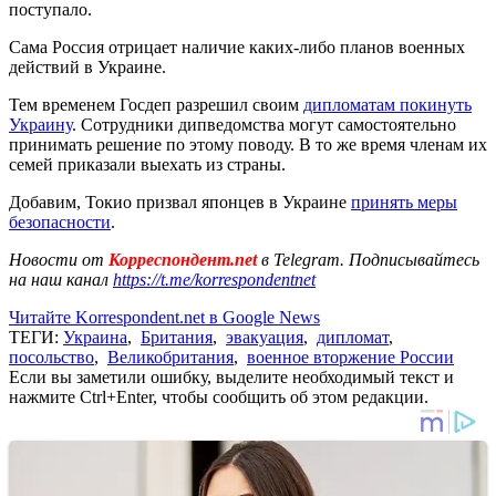
поступало.
Сама Россия отрицает наличие каких-либо планов военных
действий в Украине.
Тем временем Госдеп разрешил своим
дипломатам покинуть
Украину
. Сотрудники дипведомства могут самостоятельно
принимать решение по этому поводу. В то же время членам их
семей приказали выехать из страны.
Добавим, Токио призвал японцев в Украине
принять меры
безопасности
.
Новости от
Корреспондент.net
в Telegram. Подписывайтесь
на наш канал
https://t.me/korrespondentnet
Читайте Korrespondent.net в Google News
ТЕГИ:
Украина
,
Британия
,
эвакуация
,
дипломат
,
посольство
,
Великобритания
,
военное вторжение России
Если вы заметили ошибку, выделите необходимый текст и
нажмите Ctrl+Enter, чтобы сообщить об этом редакции.