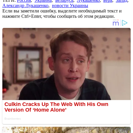
ТЕГИ:
Россия
,
Украина
,
Беларусь
,
Лукашенко
,
вера
,
Запад
,
Александр Лукашенко
,
новости Украины
Если вы заметили ошибку, выделите необходимый текст и
нажмите Ctrl+Enter, чтобы сообщить об этом редакции.