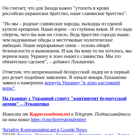
Он считает, что для Запада важно "утопить в крови
российско-украинское братство, наше славянское братство".
"Но мы – родные славянские народы, выходцы из единой
купели крещения. Наши корни – из глубины веков. И это надо
сберечь, чего бы нам ни стоило. Ведь братство гораздо выше,
чем надуманные обиды и местечковые политические
амбиции. Наши неразрывные связи – основа общей
безопасности и выживания. И как бы кому-то ни хотелось, мы
вернем нашу Украину в лоно нашего славянства. Мы это
обязательно сделаем", – добавил Лукашенко.
Отметим, что непризнанный белорусский лидер не в первый
раз делает подобные заявление. В начале января Лукашенко
заявил о намерении
вернуть Украину "в лоно настоящей
веры"
.
На границу с Украиной стянут "контингент белорусской
армии" – Лукашенко
Новости от
Корреспондент.net
в Telegram. Подписывайтесь
на наш канал
https://t.me/korrespondentnet
Читайте Korrespondent.net в Google News