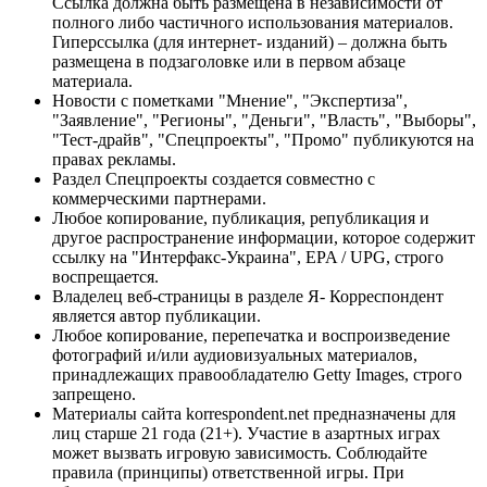
Ссылка должна быть размещена в независимости от
полного либо частичного использования материалов.
Гиперссылка (для интернет- изданий) – должна быть
размещена в подзаголовке или в первом абзаце
материала.
Новости с пометками "Мнение", "Экспертиза",
"Заявление", "Регионы", "Деньги", "Власть", "Выборы",
"Тест-драйв", "Спецпроекты", "Промо" публикуются на
правах рекламы.
Раздел Спецпроекты создается совместно с
коммерческими партнерами.
Любое копирование, публикация, републикация и
другое распространение информации, которое содержит
ссылку на "Интерфакс-Украина", EPA / UPG, строго
воспрещается.
Владелец веб-страницы в разделе Я- Корреспондент
является автор публикации.
Любое копирование, перепечатка и воспроизведение
фотографий и/или аудиовизуальных материалов,
принадлежащих правообладателю Getty Images, строго
запрещено.
Материалы сайта korrespondent.net предназначены для
лиц старше 21 года (21+). Участие в азартных играх
может вызвать игровую зависимость. Соблюдайте
правила (принципы) ответственной игры. При