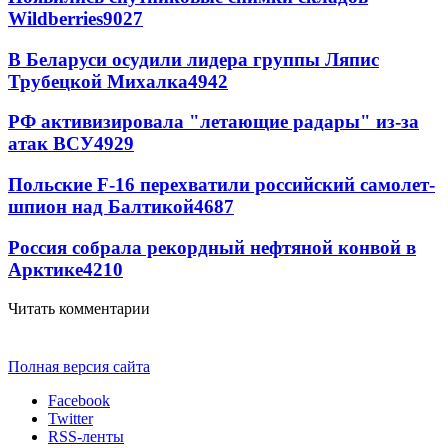
Wildberries
9027
В Беларуси осудили лидера группы Ляпис
Трубецкой Михалка
4942
РФ активизировала "летающие радары" из-за
атак ВСУ
4929
Польские F-16 перехватили российский самолет-
шпион над Балтикой
4687
Россия собрала рекордный нефтяной конвой в
Арктике
4210
Читать комментарии
Полная версия сайта
Facebook
Twitter
RSS-ленты