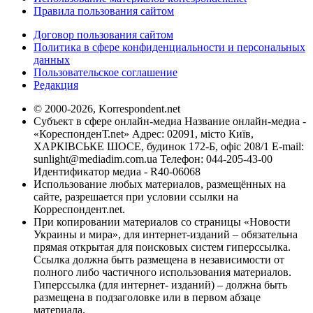
Правила пользования сайтом
Договор пользования сайтом
Политика в сфере конфиденциальности и персональных
данных
Пользовательское соглашение
Редакция
© 2000-2026, Korrespondent.net
Субъект в сфере онлайн-медиа Название онлайн-медиа -
«КореспонденТ.net» Адрес: 02091, місто Київ,
ХАРКІВСЬКЕ ШОСЕ, будинок 172-Б, офіс 208/1 E-mail:
sunlight@mediadim.com.ua
Телефон: 044-205-43-00
Идентификатор медиа - R40-06068
Использование любых материалов, размещённых на
сайте, разрешается при условии ссылки на
Корреспондент.net.
При копировании материалов со страницы «Новости
Украины и мира», для интернет-изданий – обязательна
прямая открытая для поисковых систем гиперссылка.
Ссылка должна быть размещена в независимости от
полного либо частичного использования материалов.
Гиперссылка (для интернет- изданий) – должна быть
размещена в подзаголовке или в первом абзаце
материала.