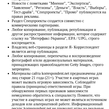
Новости с пометками "Мнение", "Экспертиза",
"Заявление", "Регионы", "Деньги", "Власть", "Выборы",
"Тест-драйв", "Спецпроекты", "Промо" публикуются на
правах рекламы.
Раздел Спецпроекты создается совместно с
коммерческими партнерами.
Любое копирование, публикация, републикация и
другое распространение информации, которое содержит
ссылку на "Интерфакс-Украина", EPA / UPG, строго
воспрещается.
Владелец веб-страницы в разделе Я- Корреспондент
является автор публикации.
Любое копирование, перепечатка и воспроизведение
фотографий и/или аудиовизуальных материалов,
принадлежащих правообладателю Getty Images, строго
запрещено.
Материалы сайта korrespondent.net предназначены для
лиц старше 21 года (21+). Участие в азартных играх
может вызвать игровую зависимость. Соблюдайте
правила (принципы) ответственной игры. При
обнаружении первых признаков зависимости
немедленно обратитесь к специалисту. Помните, что
участие в азартных играх не может являться источником
доходов или альтернативой работе. Информационный
ресурс korrespondent.net не проводит игры на реальные