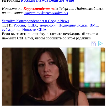
Источник:
Русская служба Deutsche Welle
Новости от
Корреспондент.net
в Telegram. Подписывайтесь
на наш канал
https://t.me/korrespondentnet
Читайте Korrespondent.net в Google News
ТЕГИ:
Россия
,
США
,
подлодки
,
Подводная лодка
,
ВМС
,
субмарина
,
Новости США
Если вы заметили ошибку, выделите необходимый текст и
нажмите Ctrl+Enter, чтобы сообщить об этом редакции.