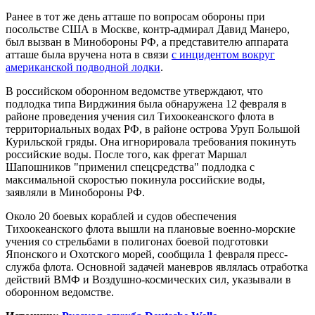
Ранее в тот же день атташе по вопросам обороны при
посольстве США в Москве, контр-адмирал Давид Манеро,
был вызван в Минобороны РФ, а представителю аппарата
атташе была вручена нота в связи
с инцидентом вокруг
американской подводной лодки
.
В российском оборонном ведомстве утверждают, что
подлодка типа Вирджиния была обнаружена 12 февраля в
районе проведения учения сил Тихоокеанского флота в
территориальных водах РФ, в районе острова Уруп Большой
Курильской гряды. Она игнорировала требования покинуть
российские воды. После того, как фрегат Маршал
Шапошников "применил спецсредства" подлодка с
максимальной скоростью покинула российские воды,
заявляли в Минобороны РФ.
Около 20 боевых кораблей и судов обеспечения
Тихоокеанского флота вышли на плановые военно-морские
учения со стрельбами в полигонах боевой подготовки
Японского и Охотского морей, сообщила 1 февраля пресс-
служба флота. Основной задачей маневров являлась отработка
действий ВМФ и Воздушно-космических сил, указывали в
оборонном ведомстве.