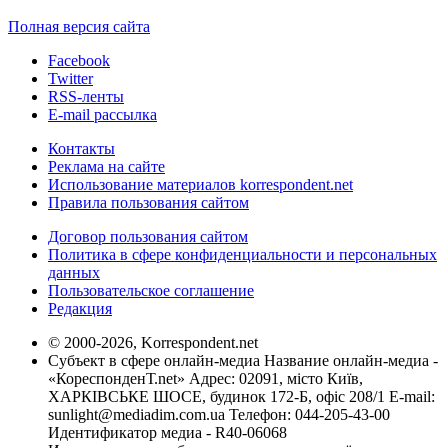
Полная версия сайта
Facebook
Twitter
RSS-ленты
E-mail рассылка
Контакты
Реклама на сайте
Использование материалов korrespondent.net
Правила пользования сайтом
Договор пользования сайтом
Политика в сфере конфиденциальности и персональных
данных
Пользовательское соглашение
Редакция
© 2000-2026, Korrespondent.net
Субъект в сфере онлайн-медиа Название онлайн-медиа -
«КореспонденТ.net» Адрес: 02091, місто Київ,
ХАРКІВСЬКЕ ШОСЕ, будинок 172-Б, офіс 208/1 E-mail:
sunlight@mediadim.com.ua
Телефон: 044-205-43-00
Идентификатор медиа - R40-06068