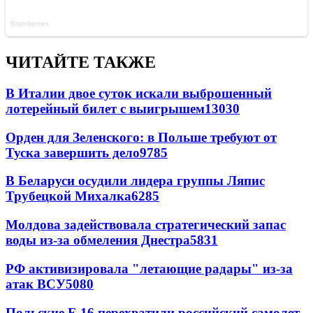
ЧИТАЙТЕ ТАКЖЕ
В Италии двое суток искали выброшенный
лотерейный билет с выигрышем
13030
Орден для Зеленского: в Польше требуют от
Туска завершить дело
9785
В Беларуси осудили лидера группы Ляпис
Трубецкой Михалка
6285
Молдова задействовала стратегический запас
воды из-за обмеления Днестра
5831
РФ активизировала "летающие радары" из-за
атак ВСУ
5080
Польские F-16 перехватили российский самолет-