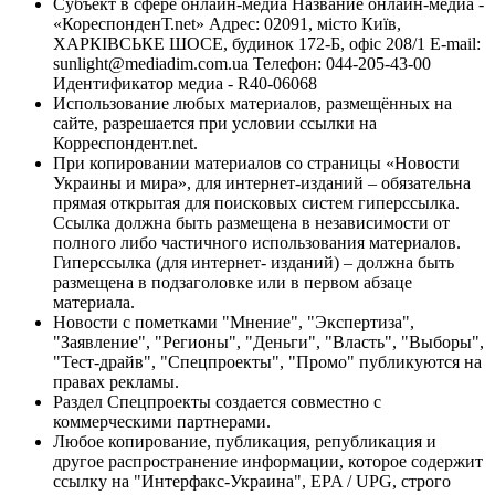
Субъект в сфере онлайн-медиа Название онлайн-медиа -
«КореспонденТ.net» Адрес: 02091, місто Київ,
ХАРКІВСЬКЕ ШОСЕ, будинок 172-Б, офіс 208/1 E-mail:
sunlight@mediadim.com.ua
Телефон: 044-205-43-00
Идентификатор медиа - R40-06068
Использование любых материалов, размещённых на
сайте, разрешается при условии ссылки на
Корреспондент.net.
При копировании материалов со страницы «Новости
Украины и мира», для интернет-изданий – обязательна
прямая открытая для поисковых систем гиперссылка.
Ссылка должна быть размещена в независимости от
полного либо частичного использования материалов.
Гиперссылка (для интернет- изданий) – должна быть
размещена в подзаголовке или в первом абзаце
материала.
Новости с пометками "Мнение", "Экспертиза",
"Заявление", "Регионы", "Деньги", "Власть", "Выборы",
"Тест-драйв", "Спецпроекты", "Промо" публикуются на
правах рекламы.
Раздел Спецпроекты создается совместно с
коммерческими партнерами.
Любое копирование, публикация, републикация и
другое распространение информации, которое содержит
ссылку на "Интерфакс-Украина", EPA / UPG, строго